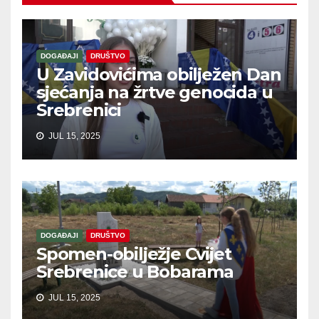
DOGAĐAJI
DRUŠTVO
U Zavidovićima obilježen Dan
sjećanja na žrtve genocida u
Srebrenici
JUL 15, 2025
DOGAĐAJI
DRUŠTVO
Spomen-obilježje Cvijet
Srebrenice u Bobarama
JUL 15, 2025