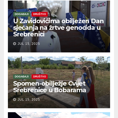
DOGAĐAJI
DRUŠTVO
U Zavidovićima obilježen Dan
sjećanja na žrtve genocida u
Srebrenici
JUL 15, 2025
DOGAĐAJI
DRUŠTVO
Spomen-obilježje Cvijet
Srebrenice u Bobarama
JUL 15, 2025