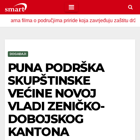
Skip
to
lma o područjima priride koja zavrjeđuju zaštitu države
U
content
DOGAĐAJI
PUNA PODRŠKA
SKUPŠTINSKE
VEĆINE NOVOJ
VLADI ZENIČKO-
DOBOJSKOG
KANTONA