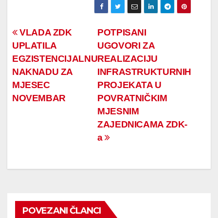
Navigacija
VLADA ZDK
POTPISANI
UPLATILA
UGOVORI ZA
članaka
EGZISTENCIJALNU
REALIZACIJU
NAKNADU ZA
INFRASTRUKTURNIH
MJESEC
PROJEKATA U
NOVEMBAR
POVRATNIČKIM
MJESNIM
ZAJEDNICAMA ZDK-
a
POVEZANI ČLANCI