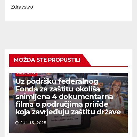
Zdravstvo
MOŽDA STE PROPUSTILI
EKOLOGIJA
Uz podršku federalnog
Fonda za zaštitu okoliša
snimljena 4 dokumentarna
filma o područjima priride
koja zavrjeđuju zaštitu države
JUL 15, 2025