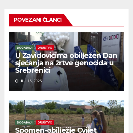
POVEZANI ČLANCI
DOGAĐAJI
DRUŠTVO
U Zavidovićima obilježen Dan
sjećanja na žrtve genocida u
Srebrenici
JUL 15, 2025
DOGAĐAJI
DRUŠTVO
Spomen-obilježje Cvijet