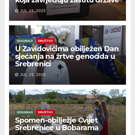
JUL 15, 2025
DOGAĐAJI
DRUŠTVO
U Zavidovićima obilježen Dan
sjećanja na žrtve genocida u
Srebrenici
JUL 15, 2025
DOGAĐAJI
DRUŠTVO
Spomen-obilježje Cvijet
Srebrenice u Bobarama