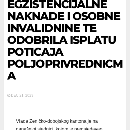
EGZISTENCIJALNE
NAKNADE I OSOBNE
INVALIDNINE TE
ODOBRILA ISPLATU
POTICAJA
POLJOPRIVREDNICM
A
DEC 21, 2023
Vlada Zeničko-dobojskog kantona je na
današnjoj sjednici, kojom je predsjedavao