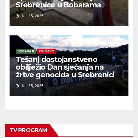
Srebrenice u Bobarama
JUL 15, 2025
DOGAĐAJI
DRUŠTVO
Tešanj dostojanstveno
obilježio Dan sjećanja na
žrtve genocida u Srebrenici
JUL 15, 2025
TV PROGRAM