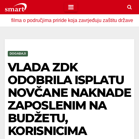
Skip
to
područjima priride koja zavrjeđuju zaštitu države
U Zavid
content
DOGAĐAJI
VLADA ZDK
ODOBRILA ISPLATU
NOVČANE NAKNADE
ZAPOSLENIM NA
BUDŽETU,
KORISNICIMA