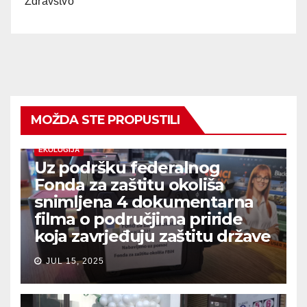
Zdravstvo
MOŽDA STE PROPUSTILI
EKOLOGIJA
Uz podršku federalnog
Fonda za zaštitu okoliša
snimljena 4 dokumentarna
filma o područjima priride
koja zavrjeđuju zaštitu države
JUL 15, 2025