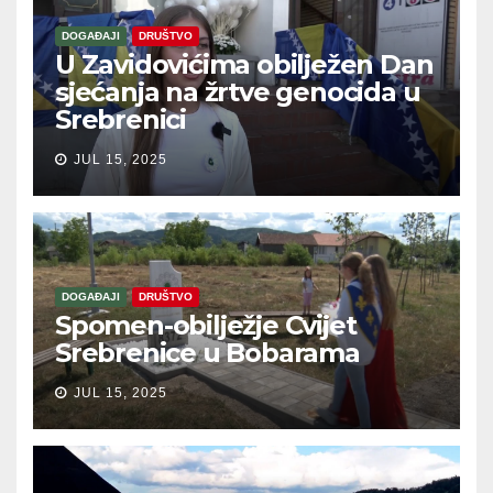
DOGAĐAJI
DRUŠTVO
U Zavidovićima obilježen Dan
sjećanja na žrtve genocida u
Srebrenici
JUL 15, 2025
DOGAĐAJI
DRUŠTVO
Spomen-obilježje Cvijet
Srebrenice u Bobarama
JUL 15, 2025