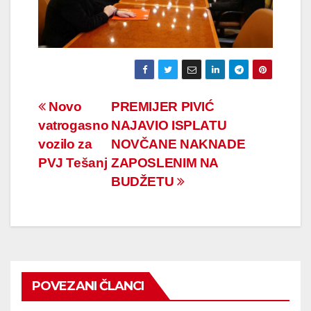
Navigacija
Novo
PREMIJER PIVIĆ
vatrogasno
NAJAVIO ISPLATU
članaka
vozilo za
NOVČANE NAKNADE
PVJ Tešanj
ZAPOSLENIM NA
BUDŽETU
POVEZANI ČLANCI