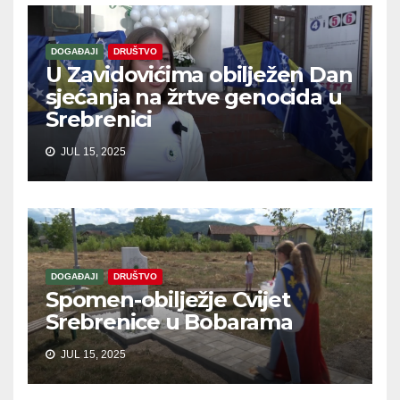
DOGAĐAJI
DRUŠTVO
U Zavidovićima obilježen Dan
sjećanja na žrtve genocida u
Srebrenici
JUL 15, 2025
DOGAĐAJI
DRUŠTVO
Spomen-obilježje Cvijet
Srebrenice u Bobarama
JUL 15, 2025