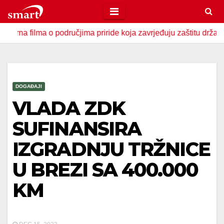
Skip
to
a o područjima priride koja zavrjeđuju zaštitu države
U Z
content
DOGAĐAJI
VLADA ZDK
SUFINANSIRA
IZGRADNJU TRŽNICE
U BREZI SA 400.000
KM