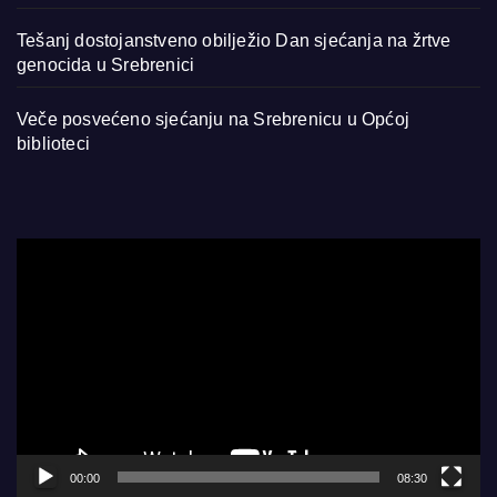
Tešanj dostojanstveno obilježio Dan sjećanja na žrtve
genocida u Srebrenici
Veče posvećeno sjećanju na Srebrenicu u Općoj
biblioteci
Video
Player
00:00
08:30