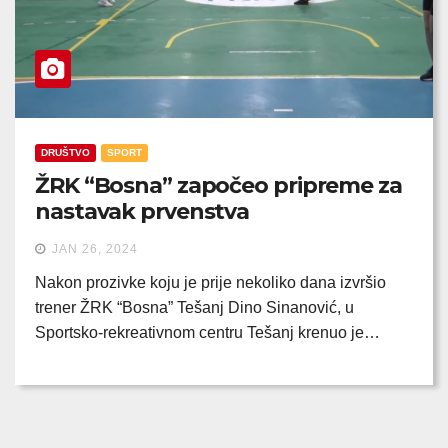
DRUŠTVO
SPORT
ŽRK “Bosna” započeo pripreme za
nastavak prvenstva
JAN 26, 2024
Nakon prozivke koju je prije nekoliko dana izvršio
trener ŽRK “Bosna” Tešanj Dino Sinanović, u
Sportsko-rekreativnom centru Tešanj krenuo je…