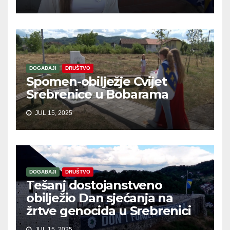
DOGAĐAJI
DRUŠTVO
Spomen-obilježje Cvijet
Srebrenice u Bobarama
JUL 15, 2025
DOGAĐAJI
DRUŠTVO
Tešanj dostojanstveno
obilježio Dan sjećanja na
žrtve genocida u Srebrenici
JUL 15, 2025