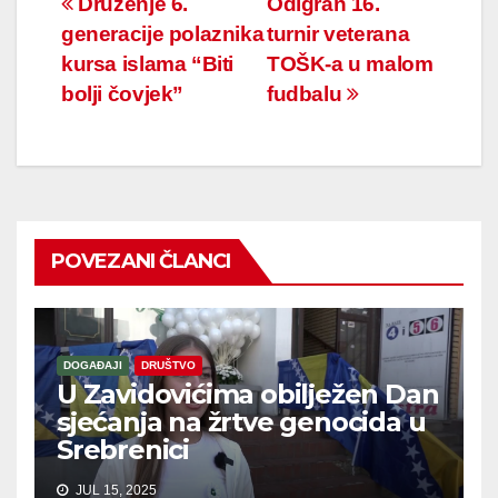
Navigacija
Druženje 6.
Odigran 16.
generacije polaznika
turnir veterana
članaka
kursa islama “Biti
TOŠK-a u malom
bolji čovjek”
fudbalu
POVEZANI ČLANCI
DOGAĐAJI
DRUŠTVO
U Zavidovićima obilježen Dan
sjećanja na žrtve genocida u
Srebrenici
JUL 15, 2025