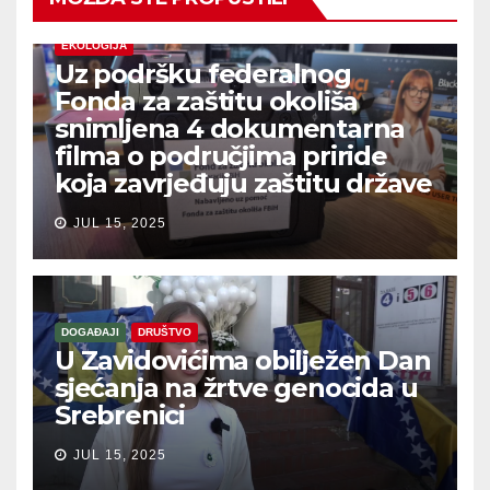
EKOLOGIJA
Uz podršku federalnog
Fonda za zaštitu okoliša
snimljena 4 dokumentarna
filma o područjima priride
koja zavrjeđuju zaštitu države
JUL 15, 2025
DOGAĐAJI
DRUŠTVO
U Zavidovićima obilježen Dan
sjećanja na žrtve genocida u
Srebrenici
JUL 15, 2025