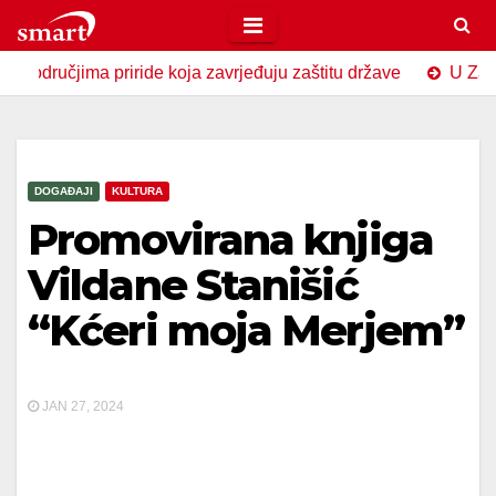
Skip
to
jima priride koja zavrjeđuju zaštitu države
U Zavidovićim
content
DOGAĐAJI
KULTURA
Promovirana knjiga
Vildane Stanišić
“Kćeri moja Merjem”
JAN 27, 2024