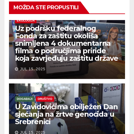
MOŽDA STE PROPUSTILI
EKOLOGIJA
Uz podršku federalnog
Fonda za zaštitu okoliša
snimljena 4 dokumentarna
filma o područjima priride
koja zavrjeđuju zaštitu države
JUL 15, 2025
DOGAĐAJI
DRUŠTVO
U Zavidovićima obilježen Dan
sjećanja na žrtve genocida u
Srebrenici
JUL 15, 2025