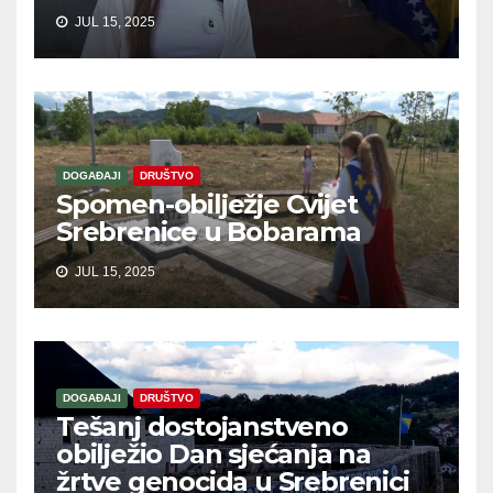
JUL 15, 2025
DOGAĐAJI
DRUŠTVO
Spomen-obilježje Cvijet
Srebrenice u Bobarama
JUL 15, 2025
DOGAĐAJI
DRUŠTVO
Tešanj dostojanstveno
obilježio Dan sjećanja na
žrtve genocida u Srebrenici