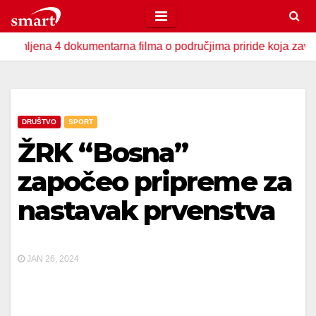
Skip
to
a 4 dokumentarna filma o područjima priride koja zavrjeđuju za
content
DRUŠTVO
SPORT
ŽRK “Bosna”
započeo pripreme za
nastavak prvenstva
JAN 26, 2024