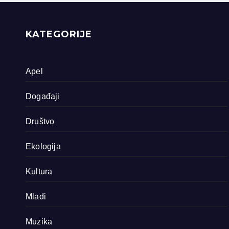
priride koja
zavrjeđuju zaštitu
države
KATEGORIJE
Apel
Događaji
Društvo
Ekologija
Kultura
Mladi
Muzika