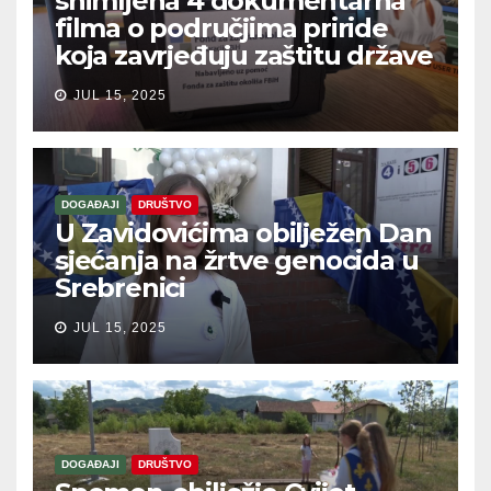
snimljena 4 dokumentarna
filma o područjima priride
koja zavrjeđuju zaštitu države
JUL 15, 2025
DOGAĐAJI
DRUŠTVO
U Zavidovićima obilježen Dan
sjećanja na žrtve genocida u
Srebrenici
JUL 15, 2025
DOGAĐAJI
DRUŠTVO