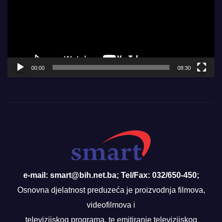
00:00
08:30
e-mail: smart@bih.net.ba; Tel/Fax: 032/650-450;
Osnovna djelatnost preduzeća je proizvodnja filmova,
videofilmova i
televizijskog programa, te emitiranje televizijskog