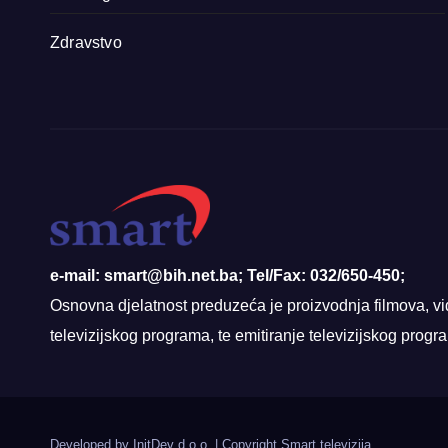
Zdravstvo
e-mail: smart@bih.net.ba; Tel/Fax: 032/650-450;
Osnovna djelatnost preduzeća je proizvodnja filmova, vi
televizijskog programa, te emitiranje televizijskog prog
Developed by InitDev d.o.o.
|
Copyright Smart televizija