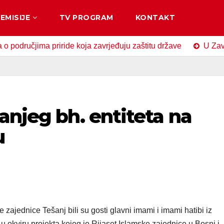
EMISIJE
TV PROGRAM
KONTAKT
jima priride koja zavrjeđuju zaštitu države
U Zavidovićim
anjeg bh. entiteta na
u
 zajednice Tešanj bili su gosti glavni imami i imami hatibi iz
 u okviru projekta kojeg je Rijaset Islamske zajednice u Bosni i