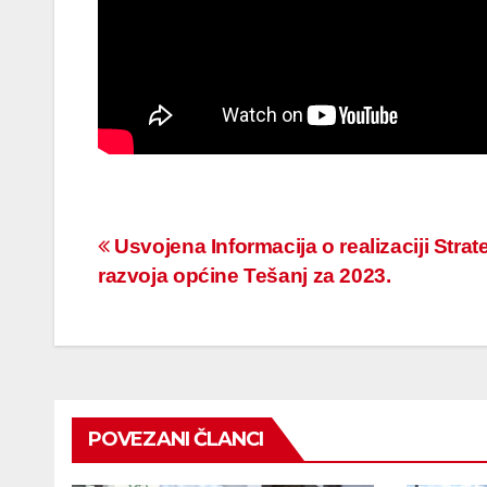
Navigacija
Usvojena Informacija o realizaciji Strat
razvoja općine Tešanj za 2023.
članaka
POVEZANI ČLANCI