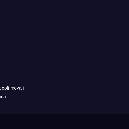
deofilmova i
rama