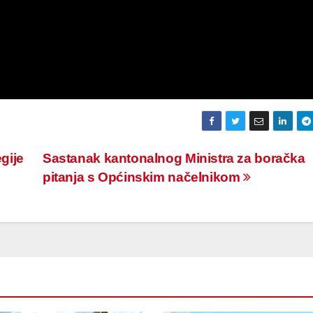
egije
Sastanak kantonalnog Ministra za boračka
pitanja s Općinskim načelnikom