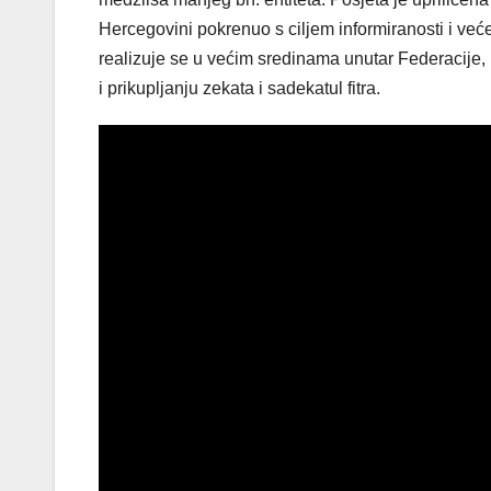
Hercegovini pokrenuo s ciljem informiranosti i veće
realizuje se u većim sredinama unutar Federacije, 
i prikupljanju zekata i sadekatul fitra.