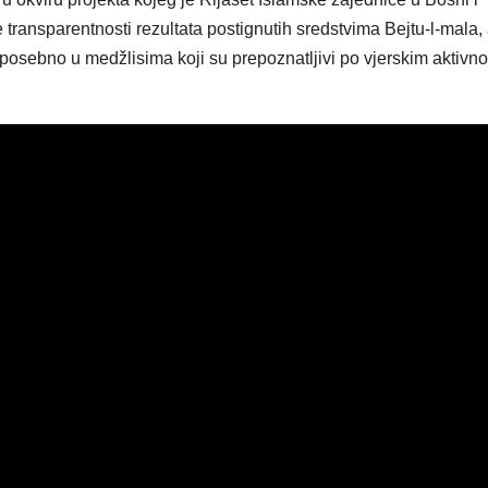
 transparentnosti rezultata postignutih sredstvima Bejtu-l-mala,
posebno u medžlisima koji su prepoznatljivi po vjerskim aktivn