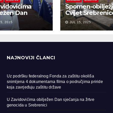
vidovićima
Spomen-obiljež
ježen Dan
Cvijet Srebrenic
anja na žrtve
Bobarama
15, 2025
JUL 15, 2025
ocida u
renici
NAJNOVIJI ČLANCI
Uz podršku federalnog Fonda za zaštitu okoliša
snimljena 4 dokumentarna filma o područjima priride
koja zavrjeđuju zaštitu države
U Zavidovićima obilježen Dan sjećanja na žrtve
genocida u Srebrenici