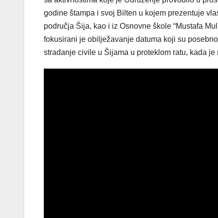
godine štampa i svoj Bilten u kojem prezentuje vlasti
područja Šija, kao i iz Osnovne škole “Mustafa Muli
fokusirani je obilježavanje datuma koji su posebno
stradanje civile u Šijama u proteklom ratu, kada j