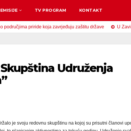
EMISIJE
TV PROGRAM
KONTAKT
ima priride koja zavrjeđuju zaštitu države
U Zavidovićima
Skupština Udruženja
a”
žalo je svoju redovnu skupštinu na kojoj su prisutni članovi up
loj, te planiranim aktivnostima za tekuću godinu. Udruženje sva