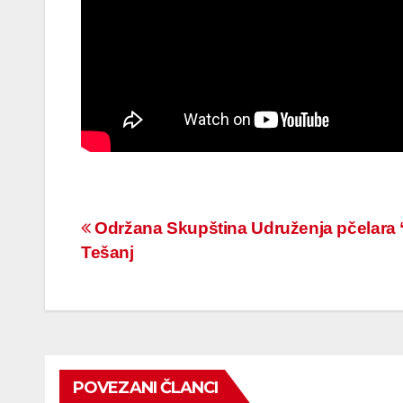
Navigacija
Održana Skupština Udruženja pčelara 
Tešanj
članaka
POVEZANI ČLANCI