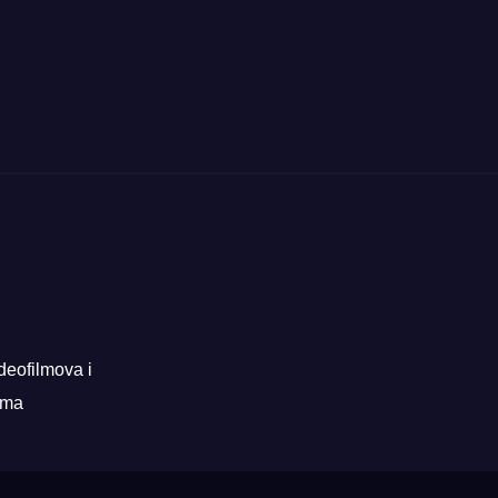
deofilmova i
rama