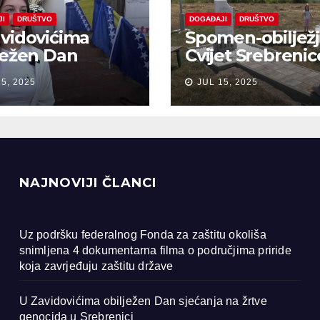
JI
DRUŠTVO
DOGAĐAJI
DRUŠTVO
vidovićima
Spomen-obiljež
ježen Dan
Cvijet Srebrenic
anja na žrtve
Bobarama
15, 2025
JUL 15, 2025
ocida u
renici
NAJNOVIJI ČLANCI
Uz podršku federalnog Fonda za zaštitu okoliša
snimljena 4 dokumentarna filma o područjima priride
koja zavrjeđuju zaštitu države
U Zavidovićima obilježen Dan sjećanja na žrtve
genocida u Srebrenici