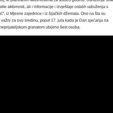
te aktivnosti, ali i informacije i izvještaje ostalih udruženja s
ć”, iz Mjesne zajednice i iz šijačkih džemata. Ono na šta su
 važni za ovu sredinu, poput 17. jula kada je Dan sjećanja na
e neprijateljskom granatom ubijeno šest osoba.