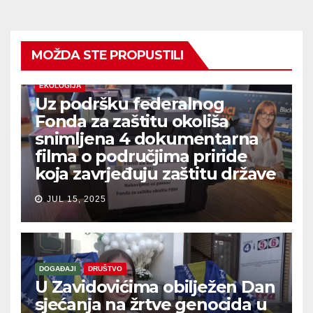
MOŽDA STE PROPUSTILI
EKOLOGIJA
Uz podršku federalnog
Fonda za zaštitu okoliša
snimljena 4 dokumentarna
filma o područjima priride
koja zavrjeđuju zaštitu države
JUL 15, 2025
DOGAĐAJI
DRUŠTVO
U Zavidovićima obilježen Dan
sjećanja na žrtve genocida u