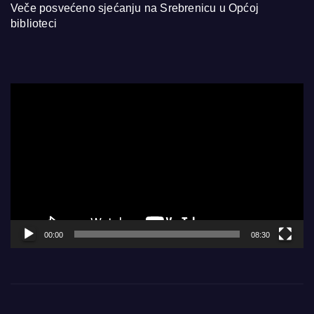
Veče posvećeno sjećanju na Srebrenicu u Općoj
biblioteci
Video
Player
00:00
08:30