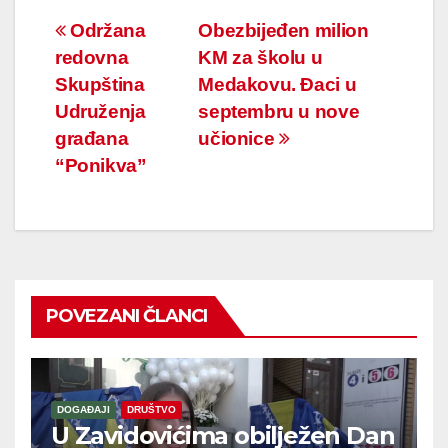
Navigacija
Održana
Obezbijeđen milion
redovna
KM za školu u
članaka
Skupština
Medakovu. Đaci u
Udruženja
septembru u nove
građana
učionice
“Ponikva”
POVEZANI ČLANCI
DOGAĐAJI
DRUŠTVO
U Zavidovićima obilježen Dan