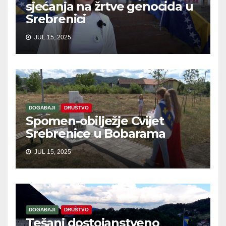
sjećanja na žrtve genocida u
Srebrenici
JUL 15, 2025
DOGAĐAJI
DRUŠTVO
Spomen-obilježje Cvijet
Srebrenice u Bobarama
JUL 15, 2025
DOGAĐAJI
DRUŠTVO
Tešanj dostojanstveno