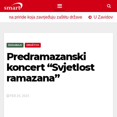
Skip
to
priride koja zavrjeđuju zaštitu države
U Zavidovićima obi
content
DOGAĐAJI
DRUŠTVO
Predramazanski
koncert “Svjetlost
ramazana”
FEB 24, 2024