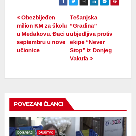
Navigacija
Obezbijeđen
Tešanjska
milion KM za školu
“Gradina”
članaka
u Medakovu. Đaci u
ubjedljiva protiv
septembru u nove
ekipe “Never
učionice
Stop” iz Donjeg
Vakufa
POVEZANI ČLANCI
DOGAĐAJI
DRUŠTVO