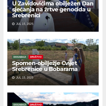
U Zavidovićima obilježen Dan
sjećanja na žrtve genocida u
Srebrenici
JUL 15, 2025
DOGAĐAJI
DRUŠTVO
Spomen-obilježje Cvijet
Srebrenice u Bobarama
JUL 15, 2025
DOGAĐAJI
DRUŠTVO