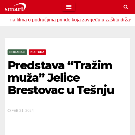
Skip
to
ma o područjima priride koja zavrjeđuju zaštitu države
U 
content
DOGAĐAJI
KULTURA
Predstava “Tražim
muža” Jelice
Brestovac u Tešnju
FEB 21, 2024