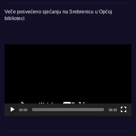
Veče posvećeno sjećanju na Srebrenicu u Općoj
biblioteci
Video
Player
00:00
08:30