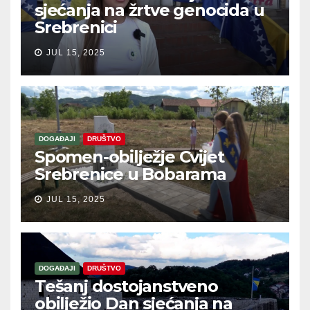
sjećanja na žrtve genocida u
Srebrenici
JUL 15, 2025
DOGAĐAJI
DRUŠTVO
Spomen-obilježje Cvijet
Srebrenice u Bobarama
JUL 15, 2025
DOGAĐAJI
DRUŠTVO
Tešanj dostojanstveno
obilježio Dan sjećanja na