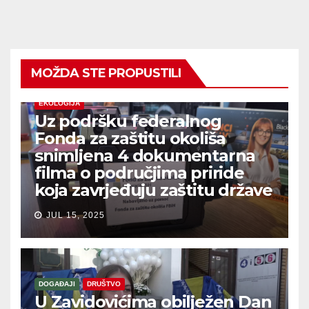
MOŽDA STE PROPUSTILI
EKOLOGIJA
Uz podršku federalnog
Fonda za zaštitu okoliša
snimljena 4 dokumentarna
filma o područjima priride
koja zavrjeđuju zaštitu države
JUL 15, 2025
DOGAĐAJI
DRUŠTVO
U Zavidovićima obilježen Dan