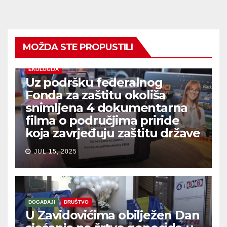
MOŽDA STE PROPUSTILI
EKOLOGIJA
Uz podršku federalnog
Fonda za zaštitu okoliša
snimljena 4 dokumentarna
filma o područjima priride
koja zavrjeđuju zaštitu države
JUL 15, 2025
DOGAĐAJI
DRUŠTVO
U Zavidovićima obilježen Dan