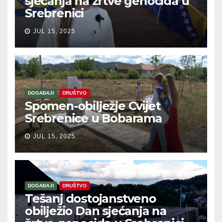
sjećanja na žrtve genocida u
Srebrenici
JUL 15, 2025
DOGAĐAJI
DRUŠTVO
Spomen-obilježje Cvijet
Srebrenice u Bobarama
JUL 15, 2025
DOGAĐAJI
DRUŠTVO
Tešanj dostojanstveno
obilježio Dan sjećanja na