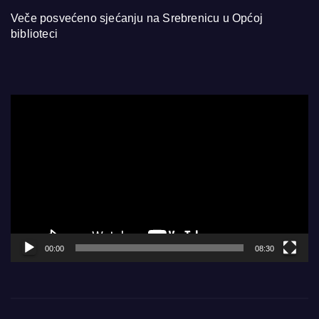
Veče posvećeno sjećanju na Srebrenicu u Općoj
biblioteci
Video
Player
00:00
08:30