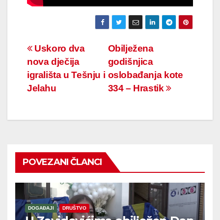
Navigacija
Uskoro dva
Obilježena
nova dječija
godišnjica
članaka
igrališta u Tešnju i
oslobađanja kote
Jelahu
334 – Hrastik
POVEZANI ČLANCI
DOGAĐAJI
DRUŠTVO