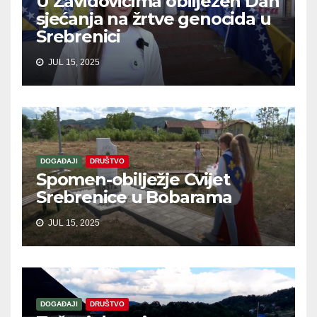
U Zavidovićima obilježen Dan
sjećanja na žrtve genocida u
Srebrenici
JUL 15, 2025
DOGAĐAJI
DRUŠTVO
Spomen-obilježje Cvijet
Srebrenice u Bobarama
JUL 15, 2025
DOGAĐAJI
DRUŠTVO