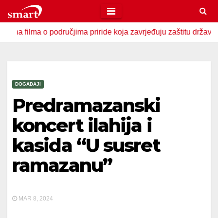
Skip
to
ma o područjima priride koja zavrjeđuju zaštitu države
U 
content
DOGAĐAJI
Predramazanski
koncert ilahija i
kasida “U susret
ramazanu”
MAR 8, 2024