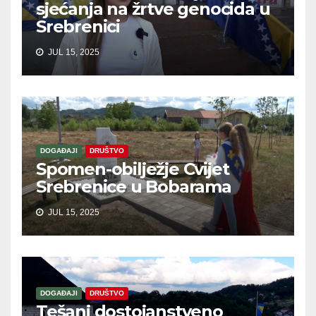
sjećanja na žrtve genocida u
Srebrenici
JUL 15, 2025
DOGAĐAJI
DRUŠTVO
Spomen-obilježje Cvijet
Srebrenice u Bobarama
JUL 15, 2025
DOGAĐAJI
DRUŠTVO
Tešanj dostojanstveno