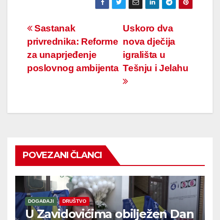
Navigacija
Sastanak
Uskoro dva
privrednika: Reforme
nova dječija
članaka
za unaprjeđenje
igrališta u
poslovnog ambijenta
Tešnju i Jelahu
POVEZANI ČLANCI
DOGAĐAJI
DRUŠTVO
U Zavidovićima obilježen Dan