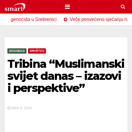
Skip
to
nocida u Srebrenici
Veče posvećeno sjećanju na Srebrenicu
content
DOGAĐAJI
DRUŠTVO
Tribina “Muslimanski
svijet danas – izazovi
i perspektive”
MAR 9, 2024