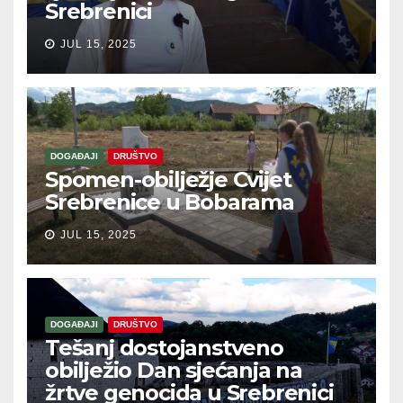
Srebrenici
JUL 15, 2025
DOGAĐAJI
DRUŠTVO
Spomen-obilježje Cvijet
Srebrenice u Bobarama
JUL 15, 2025
DOGAĐAJI
DRUŠTVO
Tešanj dostojanstveno
obilježio Dan sjećanja na
žrtve genocida u Srebrenici