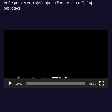
Veče posvećeno sjećanju na Srebrenicu u Općoj
biblioteci
Video
Player
00:00
08:30