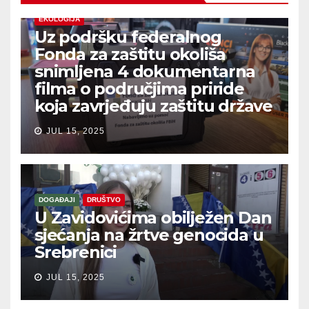
EKOLOGIJA
Uz podršku federalnog
Fonda za zaštitu okoliša
snimljena 4 dokumentarna
filma o područjima priride
koja zavrjeđuju zaštitu države
JUL 15, 2025
DOGAĐAJI
DRUŠTVO
U Zavidovićima obilježen Dan
sjećanja na žrtve genocida u
Srebrenici
JUL 15, 2025