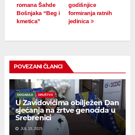
romana Šahde
godišnjice
članaka
Bošnjaka “Beg i
formiranja ratnih
kmetica”
jedinica
POVEZANI ČLANCI
DOGAĐAJI
DRUŠTVO
U Zavidovićima obilježen Dan
sjećanja na žrtve genocida u
Srebrenici
JUL 15, 2025