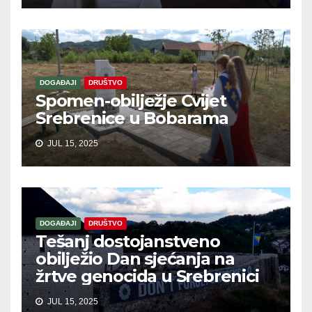
DOGAĐAJI
DRUŠTVO
Spomen-obilježje Cvijet
Srebrenice u Bobarama
JUL 15, 2025
DOGAĐAJI
DRUŠTVO
Tešanj dostojanstveno
obilježio Dan sjećanja na
žrtve genocida u Srebrenici
JUL 15, 2025