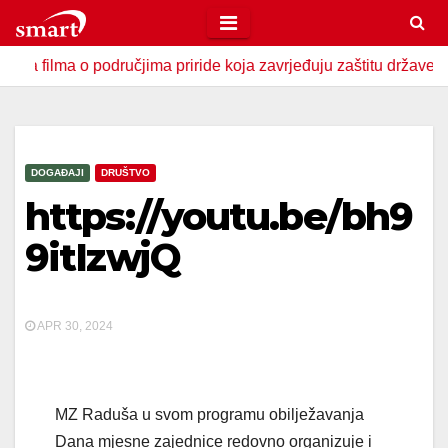
Skip
to
lma o područjima priride koja zavrjeđuju zaštitu države
U 
content
DOGAĐAJI
DRUŠTVO
https://youtu.be/bh9
9itIzwjQ
APR 30, 2024
MZ Raduša u svom programu obilježavanja
Dana mjesne zajednice redovno organizuje i