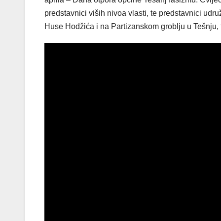
predstavnici viših nivoa vlasti, te predstavnici ud
Huse Hodžića i na Partizanskom groblju u Tešnju, 