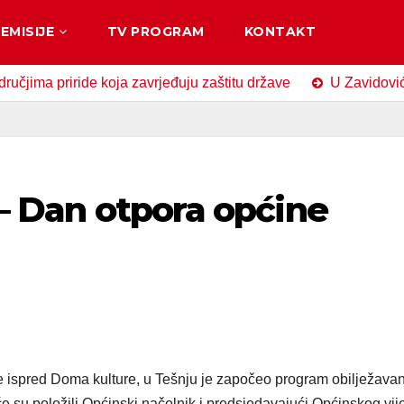
EMISIJE
TV PROGRAM
KONTAKT
priride koja zavrjeđuju zaštitu države
U Zavidovićima obi
 – Dan otpora općine
 ispred Doma kulture, u Tešnju je započeo program obilježavan
e su položili Općinski načelnik i predsjedavajući Općinskog vij