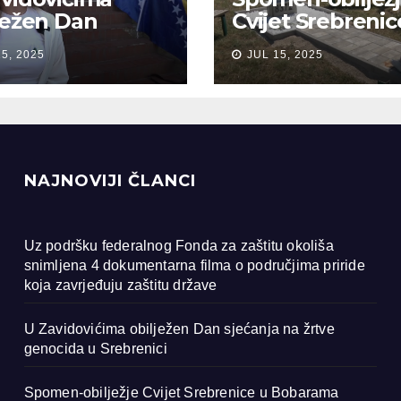
ježen Dan
Cvijet Srebrenic
anja na žrtve
Bobarama
15, 2025
JUL 15, 2025
ocida u
renici
NAJNOVIJI ČLANCI
Uz podršku federalnog Fonda za zaštitu okoliša
snimljena 4 dokumentarna filma o područjima priride
koja zavrjeđuju zaštitu države
U Zavidovićima obilježen Dan sjećanja na žrtve
genocida u Srebrenici
Spomen-obilježje Cvijet Srebrenice u Bobarama