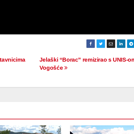
stavnicima
Jelaški “Borac” remizirao s UNIS-om
Vogošće