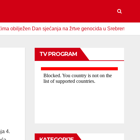
lježen Dan sjećanja na žrtve genocida u Srebrenici
Spome
TV PROGRAM
ja 4.
KATEGORIJE
eća,