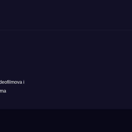
deofilmova i
rama