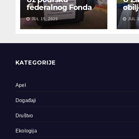
federalnog Fonda
obil
za zaštitu okoliša
sjeć
JUL 15, 2025
JUL 
snimljena 4
gen
dokumentarna
Sreb
filma o područjima
priride koja
zavrjeđuju zaštitu
države
KATEGORIJE
Apel
Događaji
Društvo
Ekologija