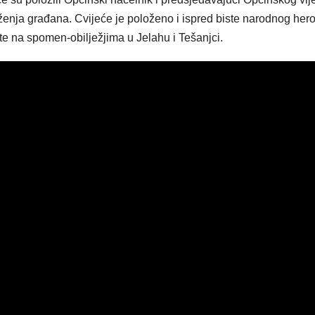
ruženja građana. Cvijeće je položeno i ispred biste narodnog her
te na spomen-obilježjima u Jelahu i Tešanjci.