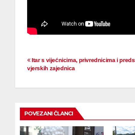
Navigacija
Itar s vijećnicima, privrednicima i pred
vjerskih zajednica
članaka
POVEZANI ČLANCI