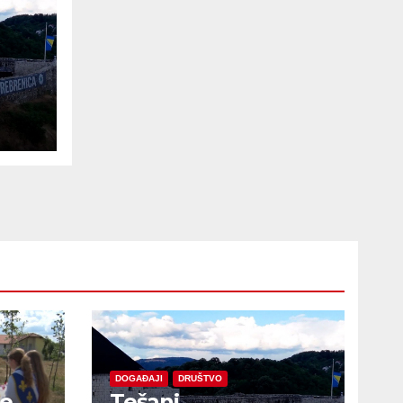
e
DOGAĐAJI
DRUŠTVO
je
Tešanj