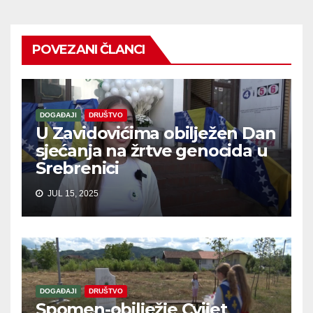
POVEZANI ČLANCI
DOGAĐAJI
DRUŠTVO
U Zavidovićima obilježen Dan
sjećanja na žrtve genocida u
Srebrenici
JUL 15, 2025
DOGAĐAJI
DRUŠTVO
Spomen-obilježje Cvijet