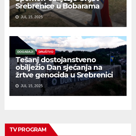
Srebrenice u Bobarama
JUL 15, 2025
DOGAĐAJI
DRUŠTVO
Tešanj dostojanstveno
obilježio Dan sjećanja na
žrtve genocida u Srebrenici
JUL 15, 2025
TV PROGRAM