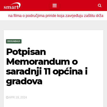
Skip
to
ma o područjima priride koja zavrjeđuju zaštitu države
U 
content
DOGAĐAJI
Potpisan
Memorandum o
saradnji 11 općina i
gradova
APR 19, 2024