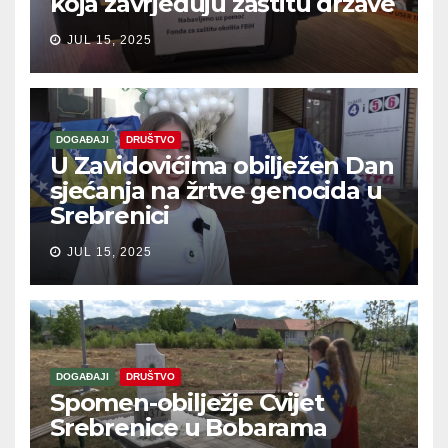
koja zavrjeđuju zaštitu države
JUL 15, 2025
DOGAĐAJI
DRUŠTVO
U Zavidovićima obilježen Dan
sjećanja na žrtve genocida u
Srebrenici
JUL 15, 2025
DOGAĐAJI
DRUŠTVO
Spomen-obilježje Cvijet
Srebrenice u Bobarama