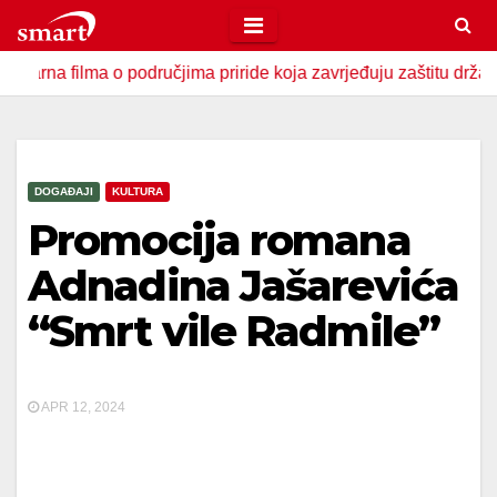
Skip
to
ilma o područjima priride koja zavrjeđuju zaštitu države
U
content
DOGAĐAJI
KULTURA
Promocija romana
Adnadina Jašarevića
“Smrt vile Radmile”
APR 12, 2024