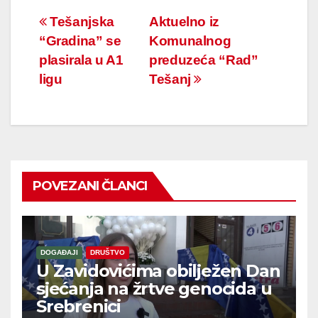
Navigacija
Tešanjska
Aktuelno iz
“Gradina” se
Komunalnog
članaka
plasirala u A1
preduzeća “Rad”
ligu
Tešanj
POVEZANI ČLANCI
DOGAĐAJI
DRUŠTVO
U Zavidovićima obilježen Dan
sjećanja na žrtve genocida u
Srebrenici