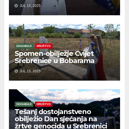
JUL 15, 2025
DOGAĐAJI
DRUŠTVO
Spomen-obilježje Cvijet
Srebrenice u Bobarama
JUL 15, 2025
DOGAĐAJI
DRUŠTVO
Tešanj dostojanstveno
obilježio Dan sjećanja na
žrtve genocida u Srebrenici