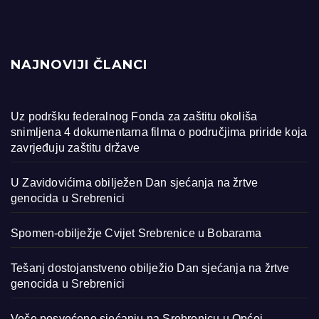
NAJNOVIJI ČLANCI
Uz podršku federalnog Fonda za zaštitu okoliša
snimljena 4 dokumentarna filma o područjima priride koja
zavrjeđuju zaštitu države
U Zavidovićima obilježen Dan sjećanja na žrtve
genocida u Srebrenici
Spomen-obilježje Cvijet Srebrenice u Bobarama
Tešanj dostojanstveno obilježio Dan sjećanja na žrtve
genocida u Srebrenici
Veče posvećeno sjećanju na Srebrenicu u Općoj