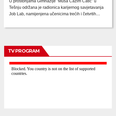
U prostorijama Gimnazije “Musa Ćazim Ćatić” u
Tešnju održana je radionica karijernog savjetavanja
Job Lab, namijenjena učenicima trećih i četvrtih…
TV PROGRAM