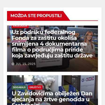
MOŽDA STE PROPUSTILI
EKOLOGIJA
Uz podršku federalnog
Fonda za zaštitu okoliša
snimljena 4 dokumentarna
filma o područjima priride
koja zavrjeđuju zaštitu države
JUL 15, 2025
DOGAĐAJI
DRUŠTVO
U Zavidovićima obilježen Dan
sjećanja na žrtve genocida u