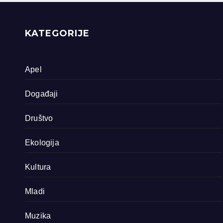
priride koja
zavrjeđuju zaštitu
države
KATEGORIJE
Apel
Događaji
Društvo
Ekologija
Kultura
Mladi
Muzika