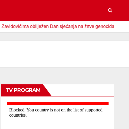
vićima obilježen Dan sjećanja na žrtve genocida u Srebrenici
TV PROGRAM