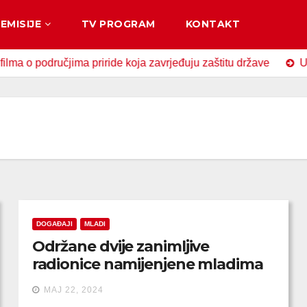
EMISIJE
TV PROGRAM
KONTAKT
odručjima priride koja zavrjeđuju zaštitu države
U Zavido
DOGAĐAJI
MLADI
Održane dvije zanimljive
radionice namijenjene mladima
MAJ 22, 2024