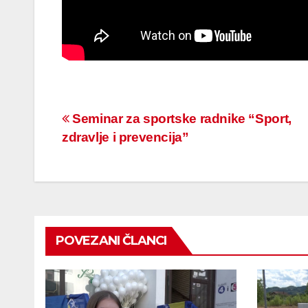
Navigacija
Seminar za sportske radnike “Sport,
zdravlje i prevencija”
članaka
POVEZANI ČLANCI