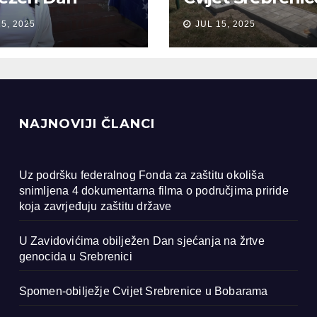
anja na žrtve
Bobarama
15, 2025
JUL 15, 2025
ocida u
renici
NAJNOVIJI ČLANCI
Uz podršku federalnog Fonda za zaštitu okoliša
snimljena 4 dokumentarna filma o područjima priride
koja zavrjeđuju zaštitu države
U Zavidovićima obilježen Dan sjećanja na žrtve
genocida u Srebrenici
Spomen-obilježje Cvijet Srebrenice u Bobarama