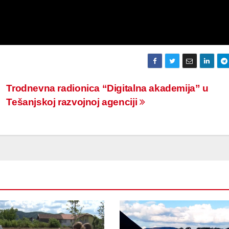
Trodnevna radionica “Digitalna akademija” u
Tešanjskoj razvojnoj agenciji