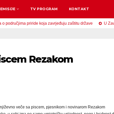
EMISIJE
TV PROGRAM
KONTAKT
čjima priride koja zavrjeđuju zaštitu države
U Zavidovići
 piscem Rezakom
o književno veče sa piscem, pjesnikom i novinarom Rezakom
eke, u sebi ima ne samo umjetničku vrijednost, nego i hrabrost 