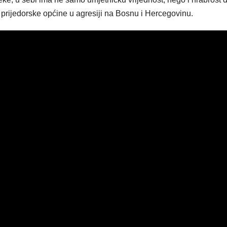
 prijedorske općine u agresiji na Bosnu i Hercegovinu.