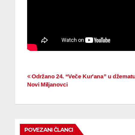
Navigacija
Održano 24. “Veče Kur'ana” u džemat
Novi Miljanovci
članaka
POVEZANI ČLANCI