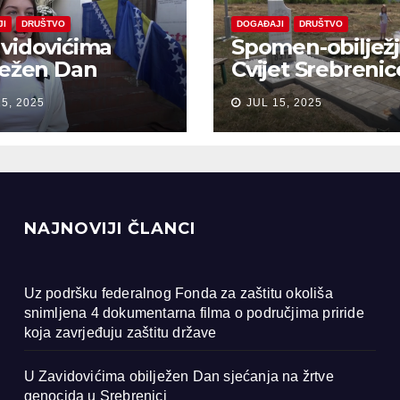
JI
DRUŠTVO
DOGAĐAJI
DRUŠTVO
vidovićima
Spomen-obiljež
ježen Dan
Cvijet Srebrenic
anja na žrtve
Bobarama
15, 2025
JUL 15, 2025
ocida u
renici
NAJNOVIJI ČLANCI
Uz podršku federalnog Fonda za zaštitu okoliša
snimljena 4 dokumentarna filma o područjima priride
koja zavrjeđuju zaštitu države
U Zavidovićima obilježen Dan sjećanja na žrtve
genocida u Srebrenici