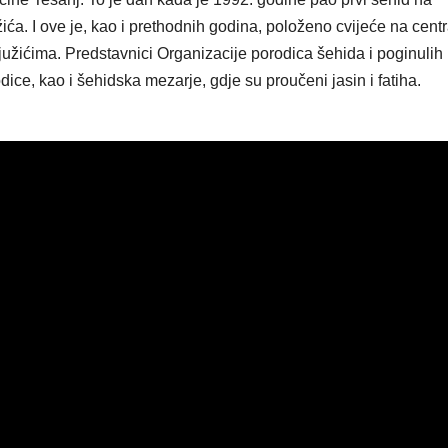
ća. I ove je, kao i prethodnih godina, položeno cvijeće na cent
južićima. Predstavnici Organizacije porodica šehida i poginulih
dice, kao i šehidska mezarje, gdje su proučeni jasin i fatiha.