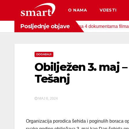
Skip
O NAMA
VIJESTI
to
content
Posljednje objave
nda za zaštitu okoliša snimljena 4 dokumentarna filma o područj
DOGAĐAJI
Obilježen 3. maj 
Tešanj
MAJ 6, 2024
Organizacija porodica šehida i poginulih boraca o
svake godine obilježava 3. maj kao Dan šehida opć