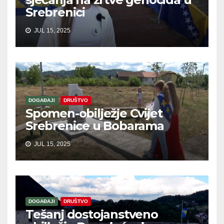
Srebrenici
JUL 15, 2025
DOGAĐAJI
DRUŠTVO
Spomen-obilježje Cvijet
Srebrenice u Bobarama
JUL 15, 2025
DOGAĐAJI
DRUŠTVO
Tešanj dostojanstveno