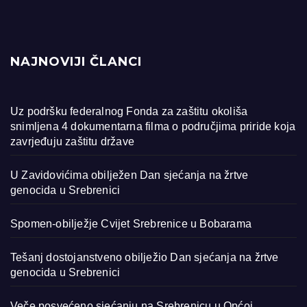
NAJNOVIJI ČLANCI
Uz podršku federalnog Fonda za zaštitu okoliša
snimljena 4 dokumentarna filma o područjima priride koja
zavrjeđuju zaštitu države
U Zavidovićima obilježen Dan sjećanja na žrtve
genocida u Srebrenici
Spomen-obilježje Cvijet Srebrenice u Bobarama
Tešanj dostojanstveno obilježio Dan sjećanja na žrtve
genocida u Srebrenici
Veče posvećeno sjećanju na Srebrenicu u Općoj