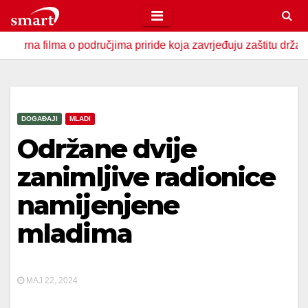
Skip
to
lma o područjima priride koja zavrjeđuju zaštitu države
U
content
DOGAĐAJI
MLADI
Održane dvije
zanimljive radionice
namijenjene
mladima
MAJ 22, 2024