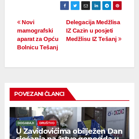
Navigacija
Novi
Delegacija Medžlisa
mamografski
IZ Cazin u posjeti
članaka
aparat za Opću
Medžlisu IZ Tešanj
Bolnicu Tešanj
POVEZANI ČLANCI
DOGAĐAJI
DRUŠTVO
U Zavidovićima obilježen Dan
sjećanja na žrtve genocida u