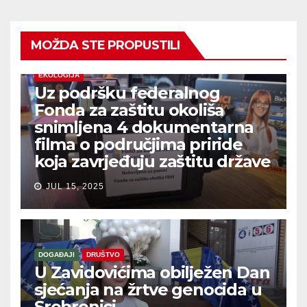
MOŽDA STE PROPUSTILI
EKOLOGIJA
Uz podršku federalnog
Fonda za zaštitu okoliša
snimljena 4 dokumentarna
filma o područjima priride
koja zavrjeđuju zaštitu države
JUL 15, 2025
DOGAĐAJI
DRUŠTVO
U Zavidovićima obilježen Dan
sjećanja na žrtve genocida u
Srebrenici