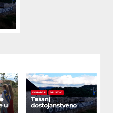
e
DOGAĐAJI
DRUŠTVO
je
Tešanj
e u
dostojanstveno
obilježio Dan