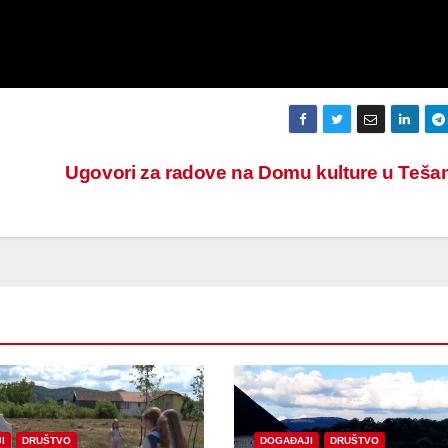
Ugovori za radove na Domu kulture u Teša
I
DRUŠTVO
DOGAĐAJI
DRUŠTVO