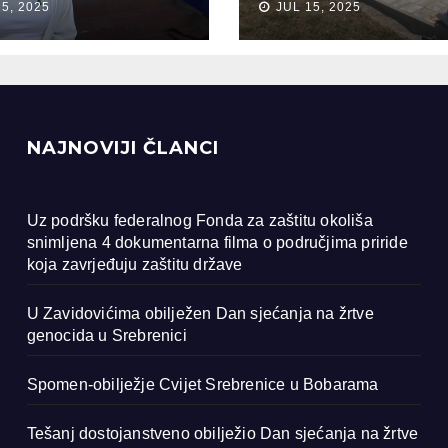
15, 2025
JUL 15, 2025
ocida u
renici
NAJNOVIJI ČLANCI
Uz podršku federalnog Fonda za zaštitu okoliša
snimljena 4 dokumentarna filma o područjima priride
koja zavrjeđuju zaštitu države
U Zavidovićima obilježen Dan sjećanja na žrtve
genocida u Srebrenici
Spomen-obilježje Cvijet Srebrenice u Bobarama
Tešanj dostojanstveno obilježio Dan sjećanja na žrtve