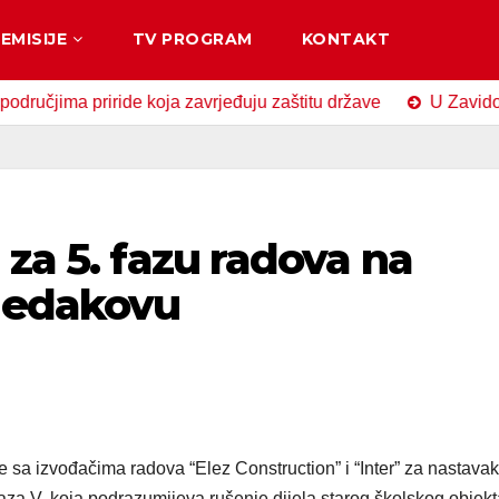
EMISIJE
TV PROGRAM
KONTAKT
a priride koja zavrjeđuju zaštitu države
U Zavidovićima 
 za 5. fazu radova na
Medakovu
 sa izvođačima radova “Elez Construction” i “Inter” za nastavak
za V, koja podrazumijeva rušenje dijela starog školskog objekt