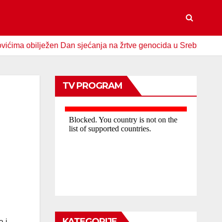
obilježen Dan sjećanja na žrtve genocida u Srebrenici
Spo
TV PROGRAM
KATEGORIJE
a i