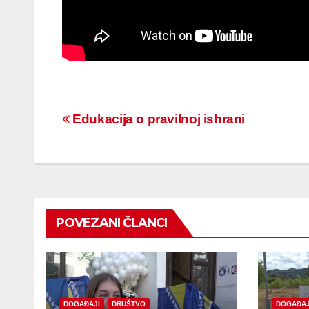
Navigacija
Edukacija o pravilnoj ishrani
članaka
POVEZANI ČLANCI
DOGAĐAJI
DRUŠTVO
DOGAĐAJ