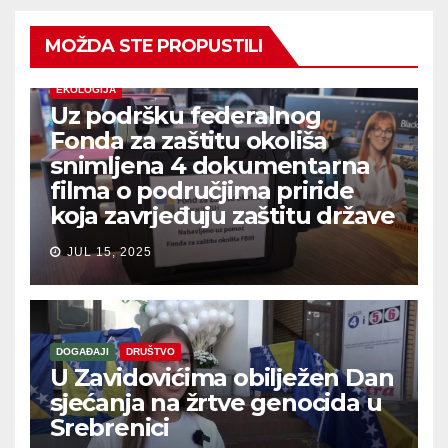
MOŽDA STE PROPUSTILI
EKOLOGIJA
Uz podršku federalnog
Fonda za zaštitu okoliša
snimljena 4 dokumentarna
filma o područjima priride
koja zavrjeđuju zaštitu države
JUL 15, 2025
DOGAĐAJI
DRUŠTVO
U Zavidovićima obilježen Dan
sjećanja na žrtve genocida u
Srebrenici