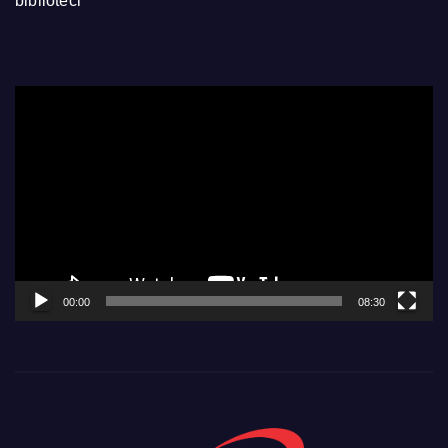
biblioteci
Video
Player
00:00
08:30