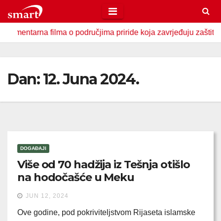
Skip
to
entarna filma o područjima priride koja zavrjeđuju zaštitu drž
content
Dan:
12. Juna 2024.
DOGAĐAJI
Više od 70 hadžija iz Tešnja otišlo
na hodočašće u Meku
JUN 12, 2024
Ove godine, pod pokriviteljstvom Rijaseta islamske