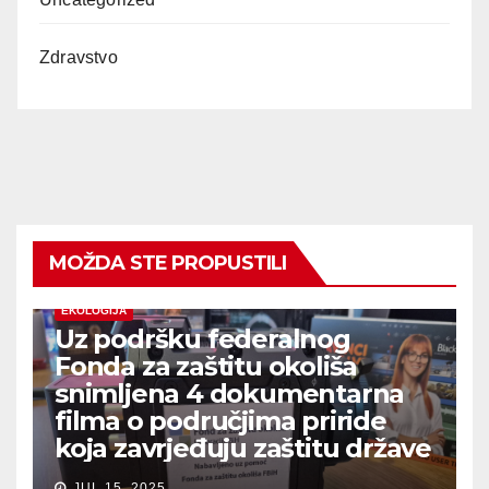
Zdravstvo
MOŽDA STE PROPUSTILI
EKOLOGIJA
Uz podršku federalnog
Fonda za zaštitu okoliša
snimljena 4 dokumentarna
filma o područjima priride
koja zavrjeđuju zaštitu države
JUL 15, 2025