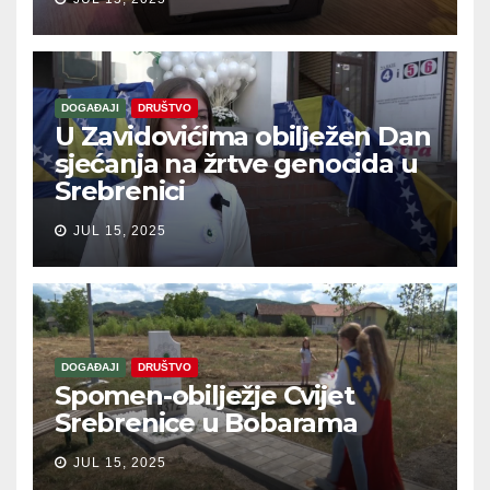
DOGAĐAJI
DRUŠTVO
U Zavidovićima obilježen Dan
sjećanja na žrtve genocida u
Srebrenici
JUL 15, 2025
DOGAĐAJI
DRUŠTVO
Spomen-obilježje Cvijet
Srebrenice u Bobarama
JUL 15, 2025