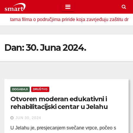
Skip
to
 filma o područjima priride koja zavrjeđuju zaštitu države
content
Dan:
30. Juna 2024.
DOGAĐAJI
DRUŠTVO
Otvoren moderan edukativni i
rehabilitacijski centar u Jelahu
JUN 30, 2024
U Jelahu je, presjecanjem svečane vrpce, počeo s