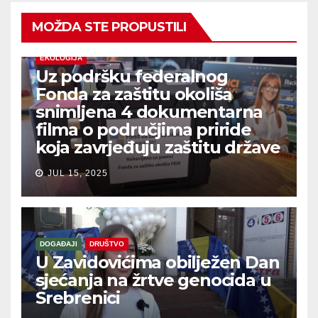
MOŽDA STE PROPUSTILI
EKOLOGIJA
Uz podršku federalnog
Fonda za zaštitu okoliša
snimljena 4 dokumentarna
filma o područjima priride
koja zavrjeđuju zaštitu države
JUL 15, 2025
DOGAĐAJI
DRUŠTVO
U Zavidovićima obilježen Dan
sjećanja na žrtve genocida u
Srebrenici