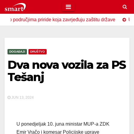
Skip
to
ručjima priride koja zavrjeđuju zaštitu države
U Zavidovi
content
DOGAĐAJI
DRUŠTVO
Dva nova vozila za PS
Tešanj
JUN 13, 2024
U ponedjeljak 10. juna ministar MUP-a ZDK
Emir Vračo i komesar Policijske uprave