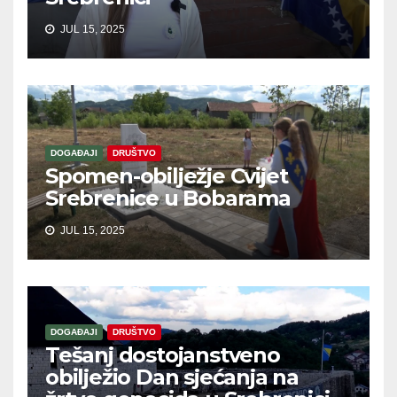
JUL 15, 2025
DOGAĐAJI
DRUŠTVO
Spomen-obilježje Cvijet
Srebrenice u Bobarama
JUL 15, 2025
DOGAĐAJI
DRUŠTVO
Tešanj dostojanstveno
obilježio Dan sjećanja na