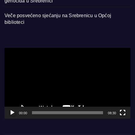
genocida u Srebrenici
Veče posvećeno sjećanju na Srebrenicu u Općoj
biblioteci
Video
Player
00:00
08:30