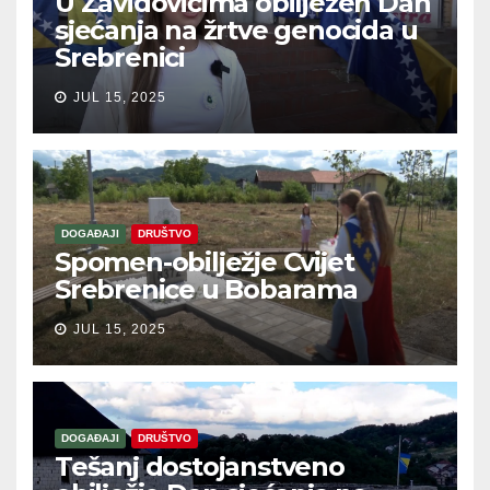
U Zavidovićima obilježen Dan
sjećanja na žrtve genocida u
Srebrenici
JUL 15, 2025
DOGAĐAJI
DRUŠTVO
Spomen-obilježje Cvijet
Srebrenice u Bobarama
JUL 15, 2025
DOGAĐAJI
DRUŠTVO
Tešanj dostojanstveno