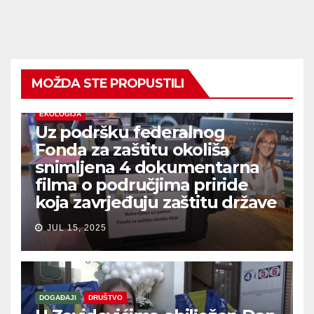
MOŽDA STE PROPUSTILI
EKOLOGIJA
Uz podršku federalnog
Fonda za zaštitu okoliša
snimljena 4 dokumentarna
filma o područjima priride
koja zavrjeđuju zaštitu države
JUL 15, 2025
DOGAĐAJI
DRUŠTVO