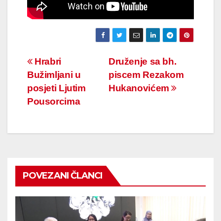
Navigacija
Hrabri
Druženje sa bh.
Bužimljani u
piscem Rezakom
članaka
posjeti Ljutim
Hukanovićem
Pousorcima
POVEZANI ČLANCI