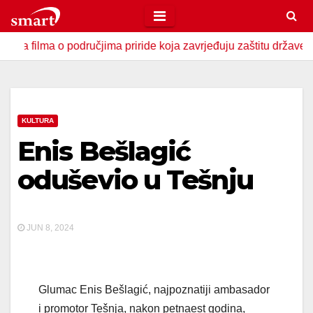
Skip
to
ma o područjima priride koja zavrjeđuju zaštitu države
U 
content
KULTURA
Enis Bešlagić
oduševio u Tešnju
JUN 8, 2024
Glumac Enis Bešlagić, najpoznatiji ambasador
i promotor Tešnja, nakon petnaest godina,