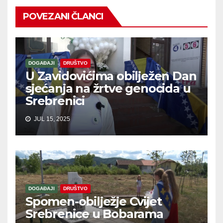
POVEZANI ČLANCI
DOGAĐAJI
DRUŠTVO
U Zavidovićima obilježen Dan
sjećanja na žrtve genocida u
Srebrenici
JUL 15, 2025
DOGAĐAJI
DRUŠTVO
Spomen-obilježje Cvijet
Srebrenice u Bobarama