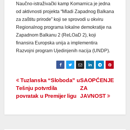
Naučno-istraživački kamp Komarnica je jedna
od aktivnosti projekta “Mladi Zapadnog Balkana
za zaštitu prirode” koji se sprovodi u okviru
Regionalnog programa lokalne demokratije na
Zapadnom Balkanu 2 (ReLOaD 2), koji
finansira Europska unija a implementira
Razvojni program Ujedinjenih nacija (UNDP).
Navigacija
Tuzlanska “Sloboda” u
SAOPĆENJE
Tešnju potvrdila
ZA
članaka
povratak u Premijer ligu
JAVNOST