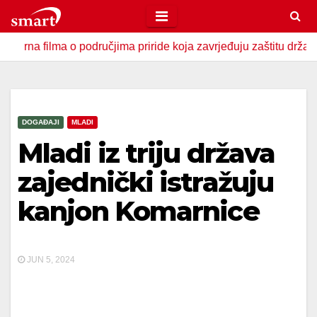
Skip
to
ma o područjima priride koja zavrjeđuju zaštitu države
U 
content
DOGAĐAJI
MLADI
Mladi iz triju država
zajednički istražuju
kanjon Komarnice
JUN 5, 2024