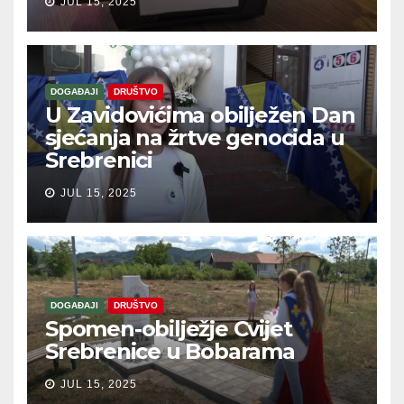
JUL 15, 2025
DOGAĐAJI
DRUŠTVO
U Zavidovićima obilježen Dan
sjećanja na žrtve genocida u
Srebrenici
JUL 15, 2025
DOGAĐAJI
DRUŠTVO
Spomen-obilježje Cvijet
Srebrenice u Bobarama
JUL 15, 2025