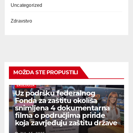
Uncategorized
Zdravstvo
MOŽDA STE PROPUSTILI
EKOLOGIJA
Uz podršku federalnog
Fonda za zaštitu okoliša
snimljena 4 dokumentarna
filma o područjima priride
koja zavrjeđuju zaštitu države