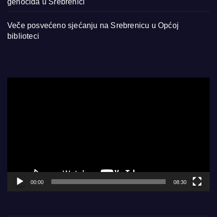
genocida u Srebrenici
Veče posvećeno sjećanju na Srebrenicu u Općoj
biblioteci
Video
Player
00:00
08:30