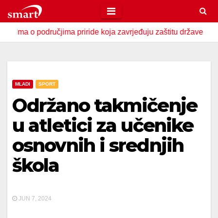
Skip
to
a o područjima priride koja zavrjeđuju zaštitu države
U Za
content
MLADI
SPORT
Održano takmičenje
u atletici za učenike
osnovnih i srednjih
škola
JUN 7, 2024