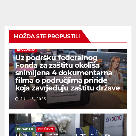
MOŽDA STE PROPUSTILI
EKOLOGIJA
Uz podršku federalnog
Fonda za zaštitu okoliša
snimljena 4 dokumentarna
filma o područjima priride
koja zavrjeđuju zaštitu države
JUL 15, 2025
DOGAĐAJI
DRUŠTVO