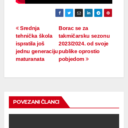
Navigacija
Srednja
Borac se za
tehnička škola
takmičarsku sezonu
članaka
ispratila još
2023/2024. od svoje
jednu generaciju
publike oprostio
maturanata
pobjedom
POVEZANI ČLANCI