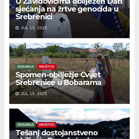
U Zavidovićima obilježen Dan
sjećanja na žrtve genocida u
Srebrenici
JUL 15, 2025
DOGAĐAJI
DRUŠTVO
Spomen-obilježje Cvijet
Srebrenice u Bobarama
JUL 15, 2025
DOGAĐAJI
DRUŠTVO
Tešanj dostojanstveno