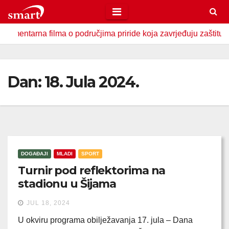
Skip
to
tarna filma o područjima priride koja zavrjeđuju zaštitu držav
content
Dan:
18. Jula 2024.
DOGAĐAJI
MLADI
SPORT
Turnir pod reflektorima na
stadionu u Šijama
JUL 18, 2024
U okviru programa obilježavanja 17. jula – Dana