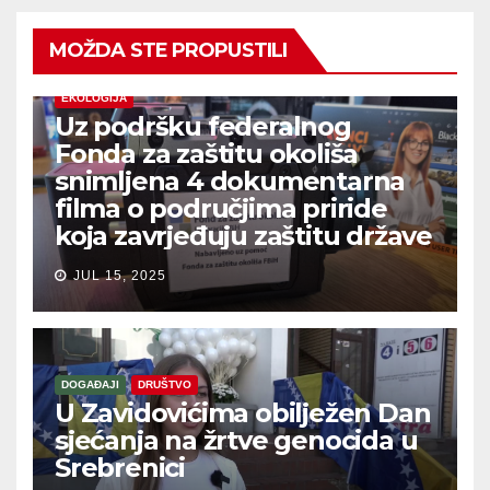
MOŽDA STE PROPUSTILI
EKOLOGIJA
Uz podršku federalnog
Fonda za zaštitu okoliša
snimljena 4 dokumentarna
filma o područjima priride
koja zavrjeđuju zaštitu države
JUL 15, 2025
DOGAĐAJI
DRUŠTVO
U Zavidovićima obilježen Dan
sjećanja na žrtve genocida u
Srebrenici