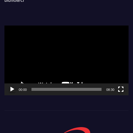
biblioteci
Video
Player
00:00
08:30