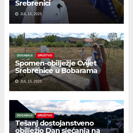
Srebrenici
JUL 15, 2025
DOGAĐAJI
DRUŠTVO
Spomen-obilježje Cvijet
Srebrenice u Bobarama
JUL 15, 2025
DOGAĐAJI
DRUŠTVO
Tešanj dostojanstveno
obilježio Dan sjećanja na