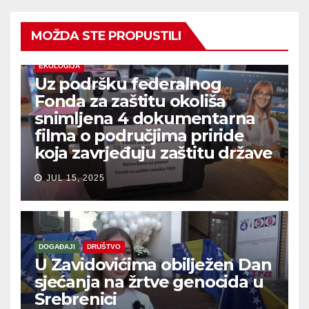
MOŽDA STE PROPUSTILI
EKOLOGIJA
Uz podršku federalnog
Fonda za zaštitu okoliša
snimljena 4 dokumentarna
filma o područjima priride
koja zavrjeđuju zaštitu države
JUL 15, 2025
DOGAĐAJI
DRUŠTVO
U Zavidovićima obilježen Dan
sjećanja na žrtve genocida u
Srebrenici