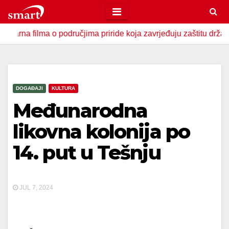
Skip
to
ilma o područjima priride koja zavrjeđuju zaštitu države
U
content
DOGAĐAJI
KULTURA
Međunarodna
likovna kolonija po
14. put u Tešnju
JUL 7, 2024