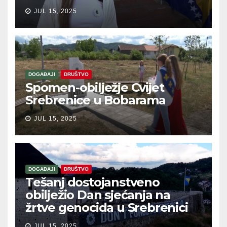
JUL 15, 2025
DOGAĐAJI
DRUŠTVO
Spomen-obilježje Cvijet
Srebrenice u Bobarama
JUL 15, 2025
DOGAĐAJI
DRUŠTVO
Tešanj dostojanstveno
obilježio Dan sjećanja na
žrtve genocida u Srebrenici
JUL 15, 2025