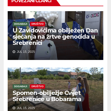
POVEZANI ČLANCI
DOGAĐAJI
DRUŠTVO
U Zavidovićima obilježen Dan
sjećanja na žrtve genocida u
Srebrenici
JUL 15, 2025
DOGAĐAJI
DRUŠTVO
Spomen-obilježje Cvijet
Srebrenice u Bobarama
JUL 15, 2025