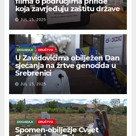
filma o područjima priride
koja zavrjeđuju zaštitu države
JUL 15, 2025
DOGAĐAJI
DRUŠTVO
U Zavidovićima obilježen Dan
sjećanja na žrtve genocida u
Srebrenici
JUL 15, 2025
DOGAĐAJI
DRUŠTVO
Spomen-obilježje Cvijet