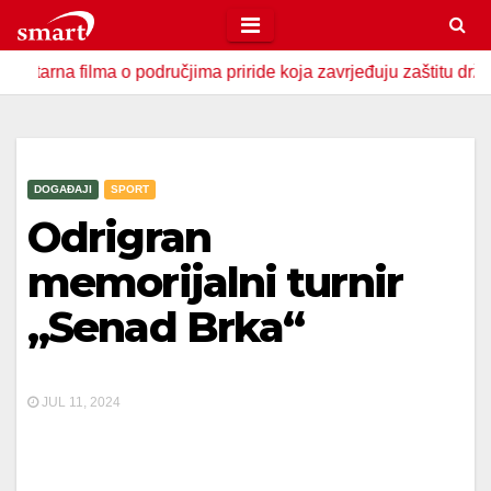
Skip
to
filma o područjima priride koja zavrjeđuju zaštitu države
content
DOGAĐAJI
SPORT
Odrigran
memorijalni turnir
„Senad Brka“
JUL 11, 2024