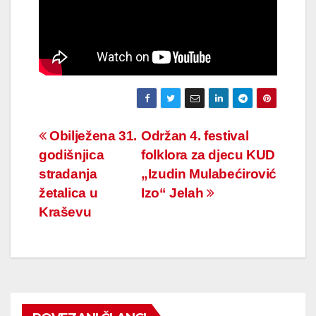
Navigacija
Obilježena 31.
Održan 4. festival
godišnjica
folklora za djecu KUD
članaka
stradanja
„Izudin Mulabećirović
žetalica u
Izo“ Jelah
Kraševu