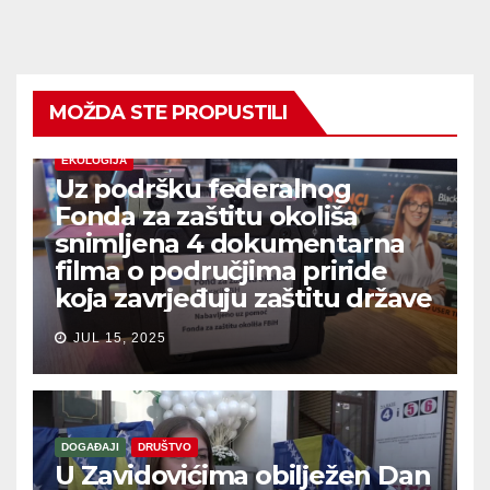
MOŽDA STE PROPUSTILI
EKOLOGIJA
Uz podršku federalnog
Fonda za zaštitu okoliša
snimljena 4 dokumentarna
filma o područjima priride
koja zavrjeđuju zaštitu države
JUL 15, 2025
DOGAĐAJI
DRUŠTVO
U Zavidovićima obilježen Dan