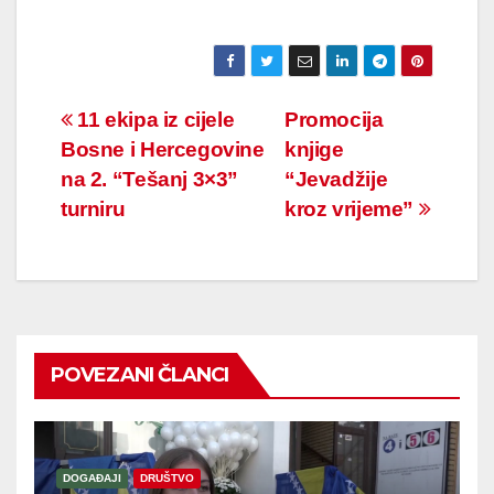
Navigacija
11 ekipa iz cijele
Promocija
Bosne i Hercegovine
knjige
članaka
na 2. “Tešanj 3×3”
“Jevadžije
turniru
kroz vrijeme”
POVEZANI ČLANCI
DOGAĐAJI
DRUŠTVO