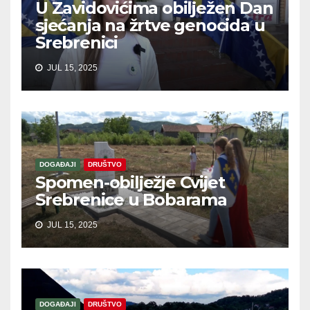
U Zavidovićima obilježen Dan
sjećanja na žrtve genocida u
Srebrenici
JUL 15, 2025
DOGAĐAJI
DRUŠTVO
Spomen-obilježje Cvijet
Srebrenice u Bobarama
JUL 15, 2025
DOGAĐAJI
DRUŠTVO