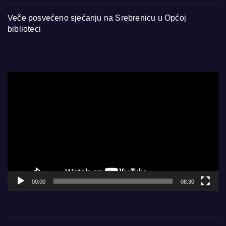
Veče posvećeno sjećanju na Srebrenicu u Općoj
biblioteci
Video
Player
00:00
08:30