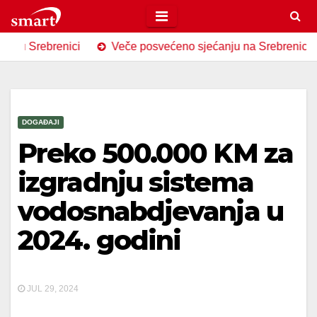
Skip
to
ebrenici
Veče posvećeno sjećanju na Srebrenicu u Općoj b
content
DOGAĐAJI
Preko 500.000 KM za
izgradnju sistema
vodosnabdjevanja u
2024. godini
JUL 29, 2024