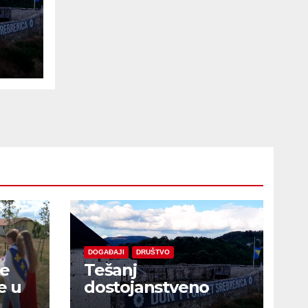
e
DOGAĐAJI
DRUŠTVO
je
Tešanj
e u
dostojanstveno
obilježio Dan