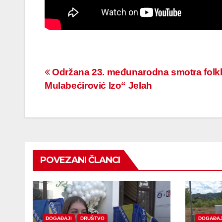
Navigacija
Održana 23. međunarodna smotra folkl
Mulabećirović Izo“ Jelah
članaka
POVEZANI ČLANCI
DOGAĐAJI
DRUŠTVO
DOGAĐAJ