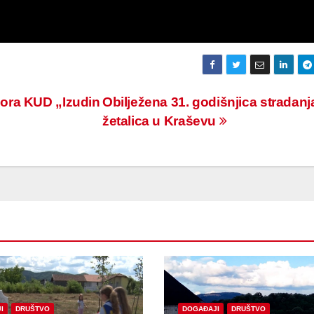
ora KUD „Izudin
Obilježena 31. godišnjica stradanj
žetalica u Kraševu
I
DRUŠTVO
DOGAĐAJI
DRUŠTVO