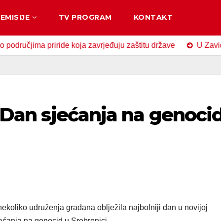
EMISIJE
TV PROGRAM
KONTAKT
ima priride koja zavrjeđuju zaštitu države
U Zavidovićima
i Dan sjećanja na genoci
nekoliko udruženja građana oblježila najbolniji dan u novijoj
jećanja na genocid u Srebrenici.