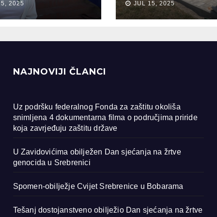
15, 2025
JUL 15, 2025
ocida u
renici
NAJNOVIJI ČLANCI
Uz podršku federalnog Fonda za zaštitu okoliša
snimljena 4 dokumentarna filma o područjima priride
koja zavrjeđuju zaštitu države
U Zavidovićima obilježen Dan sjećanja na žrtve
genocida u Srebrenici
Spomen-obilježje Cvijet Srebrenice u Bobarama
Tešanj dostojanstveno obilježio Dan sjećanja na žrtve