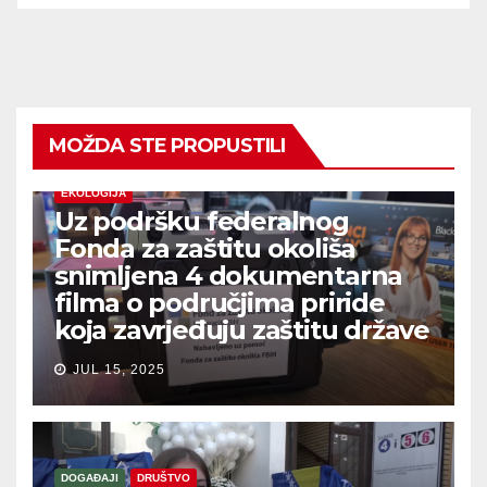
MOŽDA STE PROPUSTILI
EKOLOGIJA
Uz podršku federalnog
Fonda za zaštitu okoliša
snimljena 4 dokumentarna
filma o područjima priride
koja zavrjeđuju zaštitu države
JUL 15, 2025
DOGAĐAJI
DRUŠTVO