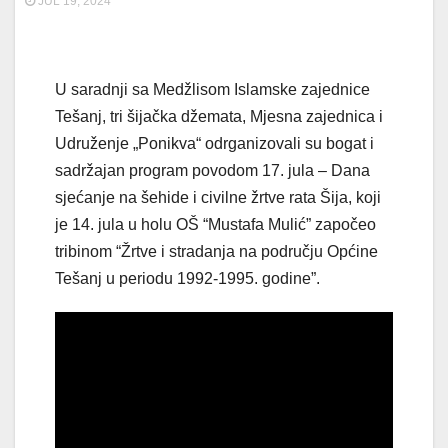
JUL 19, 2024
U saradnji sa Medžlisom Islamske zajednice
Tešanj, tri šijačka džemata, Mjesna zajednica i
Udruženje „Ponikva“ odrganizovali su bogat i
sadržajan program povodom 17. jula – Dana
sjećanje na šehide i civilne žrtve rata Šija, koji
je 14. jula u holu OŠ “Mustafa Mulić” započeo
tribinom “Žrtve i stradanja na području Općine
Tešanj u periodu 1992-1995. godine”.