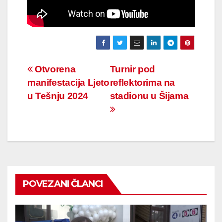
Navigacija
Otvorena
Turnir pod
manifestacija Ljeto
reflektorima na
članaka
u Tešnju 2024
stadionu u Šijama
POVEZANI ČLANCI