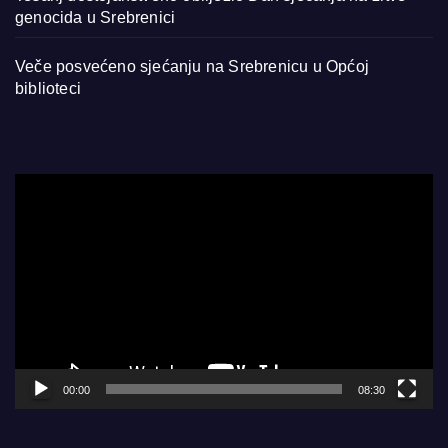
genocida u Srebrenici
Veče posvećeno sjećanju na Srebrenicu u Općoj
biblioteci
Video
Player
00:00
08:30