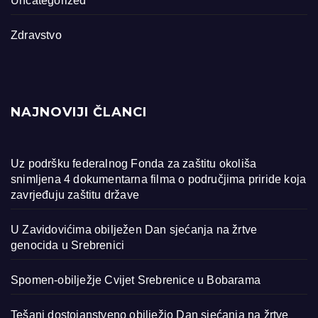
Uncategorized
Zdravstvo
NAJNOVIJI ČLANCI
Uz podršku federalnog Fonda za zaštitu okoliša
snimljena 4 dokumentarna filma o područjima priride koja
zavrjeđuju zaštitu države
U Zavidovićima obilježen Dan sjećanja na žrtve
genocida u Srebrenici
Spomen-obilježje Cvijet Srebrenice u Bobarama
Tešanj dostojanstveno obilježio Dan sjećanja na žrtve