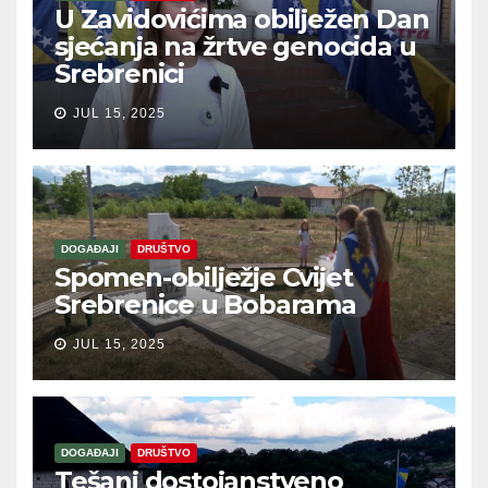
U Zavidovićima obilježen Dan
sjećanja na žrtve genocida u
Srebrenici
JUL 15, 2025
DOGAĐAJI
DRUŠTVO
Spomen-obilježje Cvijet
Srebrenice u Bobarama
JUL 15, 2025
DOGAĐAJI
DRUŠTVO
Tešanj dostojanstveno