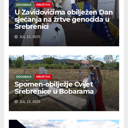
DOGAĐAJI
DRUŠTVO
U Zavidovićima obilježen Dan
sjećanja na žrtve genocida u
Srebrenici
JUL 15, 2025
DOGAĐAJI
DRUŠTVO
Spomen-obilježje Cvijet
Srebrenice u Bobarama
JUL 15, 2025