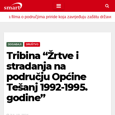
Skip
to
 o područjima priride koja zavrjeđuju zaštitu države
U Za
content
DOGAĐAJI
DRUŠTVO
Tribina “Žrtve i
stradanja na
području Općine
Tešanj 1992-1995.
godine”