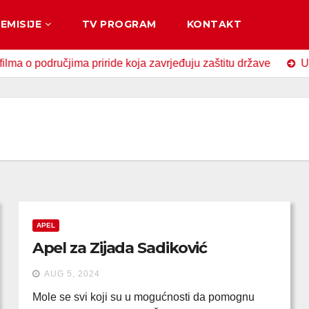
EMISIJE
TV PROGRAM
KONTAKT
odručjima priride koja zavrjeđuju zaštitu države
U Zavido
APEL
Apel za Zijada Sadiković
AUG 5, 2024
Mole se svi koji su u mogućnosti da pomognu