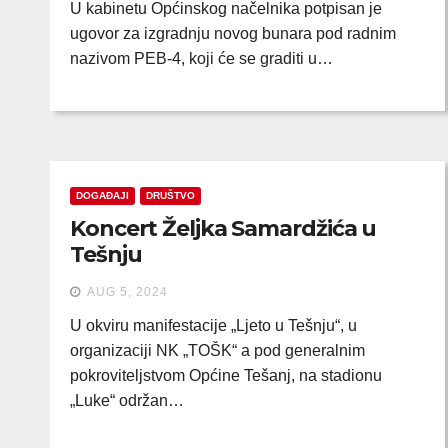
U kabinetu Općinskog načelnika potpisan je
ugovor za izgradnju novog bunara pod radnim
nazivom PEB-4, koji će se graditi u…
DOGAĐAJI
DRUŠTVO
Koncert Željka Samardžića u
Tešnju
AUG 5, 2024
U okviru manifestacije „Ljeto u Tešnju“, u
organizaciji NK „TOŠK“ a pod generalnim
pokroviteljstvom Općine Tešanj, na stadionu
„Luke“ održan…