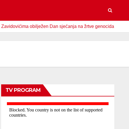
vićima obilježen Dan sjećanja na žrtve genocida u Srebrenici
TV PROGRAM