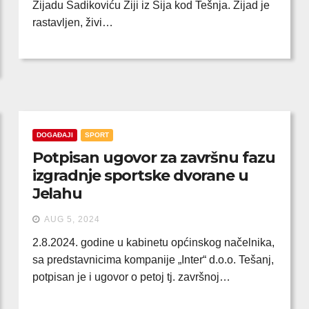
Zijadu Sadikoviću Ziji iz Šija kod Tešnja. Zijad je
rastavljen, živi…
DOGAĐAJI
SPORT
Potpisan ugovor za završnu fazu
izgradnje sportske dvorane u
Jelahu
AUG 5, 2024
2.8.2024. godine u kabinetu općinskog načelnika,
sa predstavnicima kompanije „Inter“ d.o.o. Tešanj,
potpisan je i ugovor o petoj tj. završnoj…