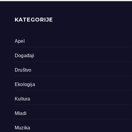
priride koja
zavrjeđuju zaštitu
države
KATEGORIJE
Apel
Događaji
Društvo
Ekologija
Kultura
Mladi
Muzika