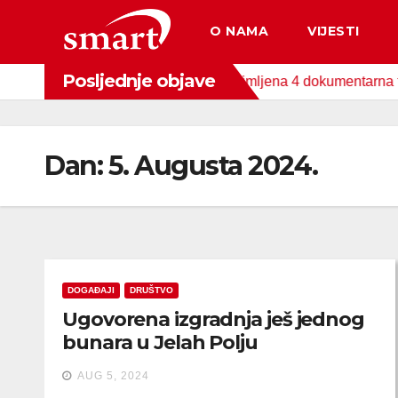
Skip
O NAMA
VIJESTI
to
content
Posljednje objave
nog Fonda za zaštitu okoliša snimljena 4 dokumentarna filma o p
Dan:
5. Augusta 2024.
DOGAĐAJI
DRUŠTVO
Ugovorena izgradnja ješ jednog
bunara u Jelah Polju
AUG 5, 2024