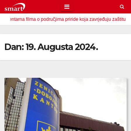
Skip
to
a filma o područjima priride koja zavrjeđuju zaštitu države
content
Dan:
19. Augusta 2024.