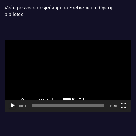
Veče posvećeno sjećanju na Srebrenicu u Općoj
biblioteci
Video
Player
00:00
08:30