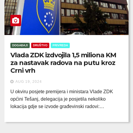
DOGAĐAJI
DRUŠTVO
PRIVREDA
Vlada ZDK izdvojila 1,5 miliona KM
za nastavak radova na putu kroz
Crni vrh
AUG 19, 2024
U okviru posjete premijera i ministara Vlade ZDK
općini Tešanj, delegacija je posjetila nekoliko
lokacija gdje se izvode građevinski radovi:…