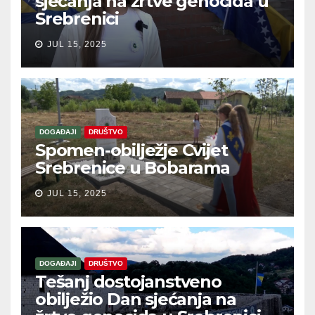
sjećanja na žrtve genocida u
Srebrenici
JUL 15, 2025
DOGAĐAJI
DRUŠTVO
Spomen-obilježje Cvijet
Srebrenice u Bobarama
JUL 15, 2025
DOGAĐAJI
DRUŠTVO
Tešanj dostojanstveno
obilježio Dan sjećanja na