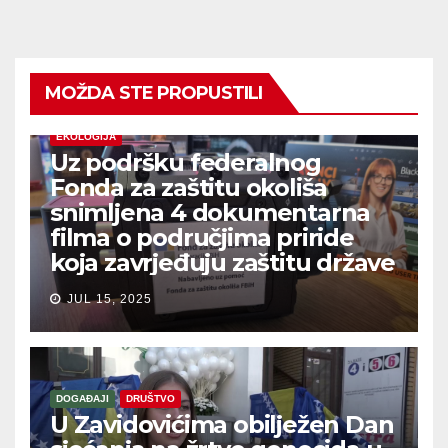
MOŽDA STE PROPUSTILI
EKOLOGIJA
Uz podršku federalnog
Fonda za zaštitu okoliša
snimljena 4 dokumentarna
filma o područjima priride
koja zavrjeđuju zaštitu države
JUL 15, 2025
DOGAĐAJI
DRUŠTVO
U Zavidovićima obilježen Dan