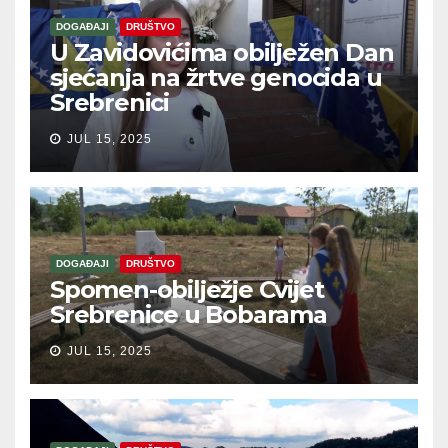
DOGAĐAJI
DRUŠTVO
U Zavidovićima obilježen Dan
sjećanja na žrtve genocida u
Srebrenici
JUL 15, 2025
DOGAĐAJI
DRUŠTVO
Spomen-obilježje Cvijet
Srebrenice u Bobarama
JUL 15, 2025