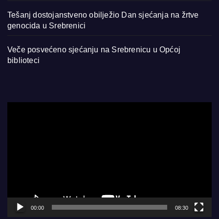
Tešanj dostojanstveno obilježio Dan sjećanja na žrtve
genocida u Srebrenici
Veče posvećeno sjećanju na Srebrenicu u Općoj
biblioteci
Video
Player
00:00
08:30