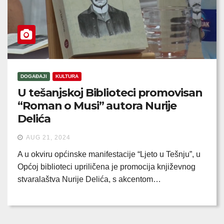
DOGAĐAJI
KULTURA
U tešanjskoj Biblioteci promovisan
“Roman o Musi” autora Nurije
Delića
AUG 21, 2024
A u okviru općinske manifestacije “Ljeto u Tešnju”, u
Općoj biblioteci upriličena je promocija književnog
stvaralaštva Nurije Delića, s akcentom…