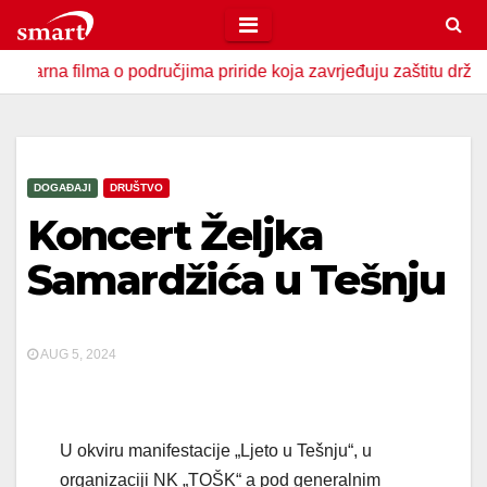
Skip
to
ilma o područjima priride koja zavrjeđuju zaštitu države
content
DOGAĐAJI
DRUŠTVO
Koncert Željka
Samardžića u Tešnju
AUG 5, 2024
U okviru manifestacije „Ljeto u Tešnju“, u
organizaciji NK „TOŠK“ a pod generalnim