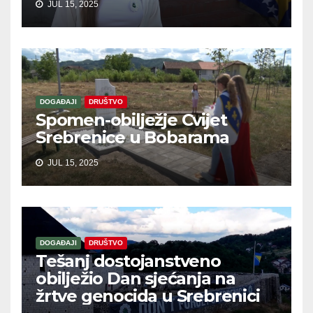
JUL 15, 2025
DOGAĐAJI
DRUŠTVO
Spomen-obilježje Cvijet
Srebrenice u Bobarama
JUL 15, 2025
DOGAĐAJI
DRUŠTVO
Tešanj dostojanstveno
obilježio Dan sjećanja na
žrtve genocida u Srebrenici