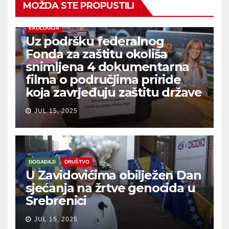
MOŽDA STE PROPUSTILI
EKOLOGIJA
Uz podršku federalnog
Fonda za zaštitu okoliša
snimljena 4 dokumentarna
filma o područjima priride
koja zavrjeđuju zaštitu države
JUL 15, 2025
DOGAĐAJI
DRUŠTVO
U Zavidovićima obilježen Dan
sjećanja na žrtve genocida u
Srebrenici
JUL 15, 2025