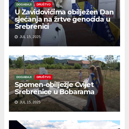
DOGAĐAJI
DRUŠTVO
U Zavidovićima obilježen Dan
sjećanja na žrtve genocida u
Srebrenici
JUL 15, 2025
DOGAĐAJI
DRUŠTVO
Spomen-obilježje Cvijet
Srebrenice u Bobarama
JUL 15, 2025