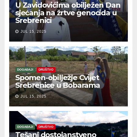
U Zavidovićima obilježen Dan
sjećanja na žrtve genocida u
Srebrenici
JUL 15, 2025
DOGAĐAJI
DRUŠTVO
Spomen-obilježje Cvijet
Srebrenice u Bobarama
JUL 15, 2025
DOGAĐAJI
DRUŠTVO
Tešanj dostojanstveno