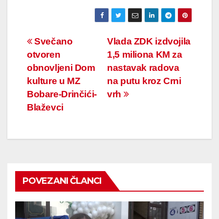
Navigacija
Svečano
Vlada ZDK izdvojila
otvoren
1,5 miliona KM za
članaka
obnovljeni Dom
nastavak radova
kulture u MZ
na putu kroz Crni
Bobare-Drinčići-
vrh
Blaževci
POVEZANI ČLANCI