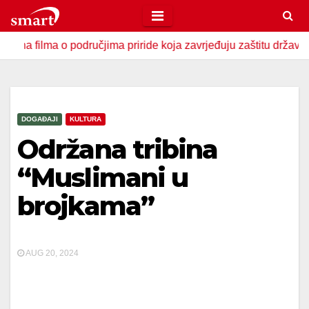
Skip
to
ma o područjima priride koja zavrjeđuju zaštitu države
U 
content
DOGAĐAJI
KULTURA
Održana tribina
“Muslimani u
brojkama”
AUG 20, 2024