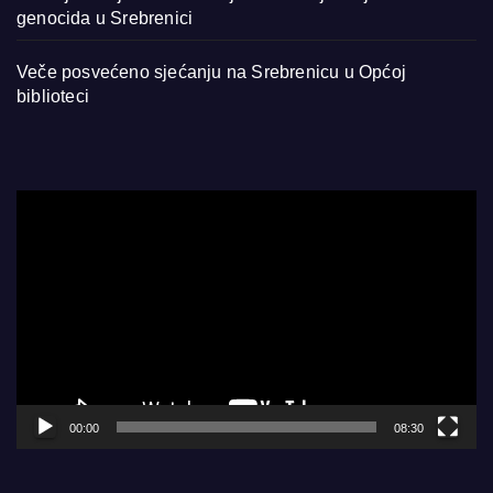
genocida u Srebrenici
Veče posvećeno sjećanju na Srebrenicu u Općoj
biblioteci
Video
Player
00:00
08:30