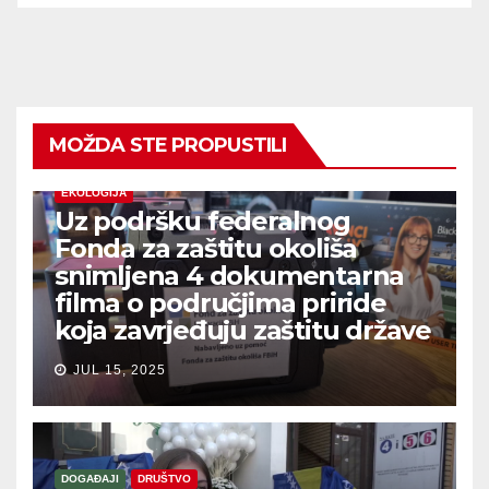
MOŽDA STE PROPUSTILI
EKOLOGIJA
Uz podršku federalnog
Fonda za zaštitu okoliša
snimljena 4 dokumentarna
filma o područjima priride
koja zavrjeđuju zaštitu države
JUL 15, 2025
DOGAĐAJI
DRUŠTVO