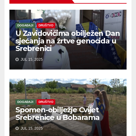
DOGAĐAJI
DRUŠTVO
U Zavidovićima obilježen Dan
sjećanja na žrtve genocida u
Srebrenici
JUL 15, 2025
DOGAĐAJI
DRUŠTVO
Spomen-obilježje Cvijet
Srebrenice u Bobarama
JUL 15, 2025