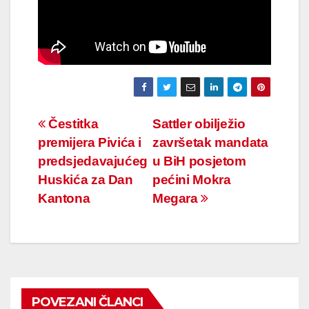
Navigacija
Čestitka
Sattler obilježio
premijera Pivića i
završetak mandata
članaka
predsjedavajućeg
u BiH posjetom
Huskića za Dan
pećini Mokra
Kantona
Megara
POVEZANI ČLANCI