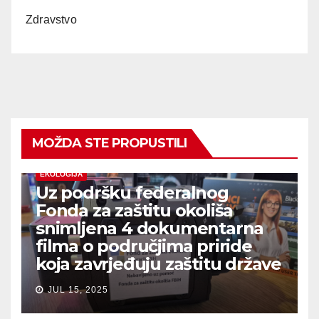
Zdravstvo
MOŽDA STE PROPUSTILI
EKOLOGIJA
Uz podršku federalnog
Fonda za zaštitu okoliša
snimljena 4 dokumentarna
filma o područjima priride
koja zavrjeđuju zaštitu države
JUL 15, 2025