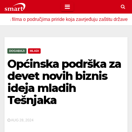
Skip
to
 o područjima priride koja zavrjeđuju zaštitu države
U Za
content
DOGAĐAJI
MLADI
Općinska podrška za
devet novih biznis
ideja mladih
Tešnjaka
AUG 28, 2024