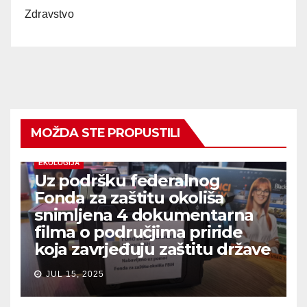
Zdravstvo
MOŽDA STE PROPUSTILI
EKOLOGIJA
Uz podršku federalnog
Fonda za zaštitu okoliša
snimljena 4 dokumentarna
filma o područjima priride
koja zavrjeđuju zaštitu države
JUL 15, 2025