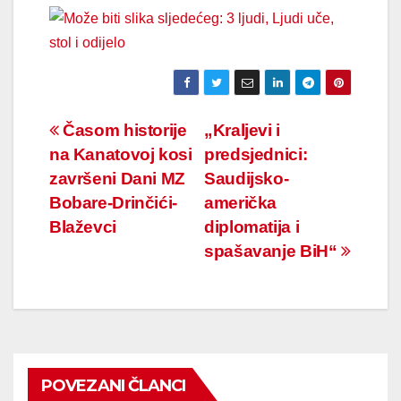
Navigacija
Časom historije
„Kraljevi i
na Kanatovoj kosi
predsjednici:
članaka
završeni Dani MZ
Saudijsko-
Bobare-Drinčići-
američka
Blaževci
diplomatija i
spašavanje BiH“
POVEZANI ČLANCI