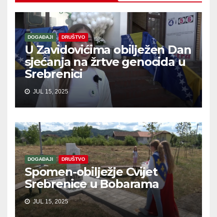
DOGAĐAJI
DRUŠTVO
U Zavidovićima obilježen Dan
sjećanja na žrtve genocida u
Srebrenici
JUL 15, 2025
DOGAĐAJI
DRUŠTVO
Spomen-obilježje Cvijet
Srebrenice u Bobarama
JUL 15, 2025