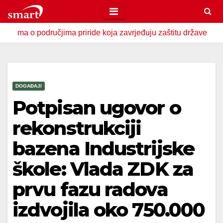
Skip
to
područjima priride koja zavrjeđuju zaštitu države
U Zavid
content
DOGAĐAJI
Potpisan ugovor o
rekonstrukciji
bazena Industrijske
škole: Vlada ZDK za
prvu fazu radova
izdvojila oko 750.000