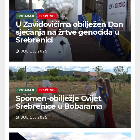
DOGAĐAJI
DRUŠTVO
U Zavidovićima obilježen Dan
sjećanja na žrtve genocida u
Srebrenici
JUL 15, 2025
DOGAĐAJI
DRUŠTVO
Spomen-obilježje Cvijet
Srebrenice u Bobarama
JUL 15, 2025