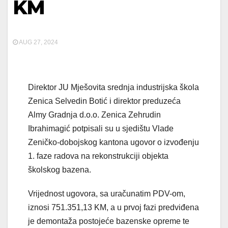
KM
AUG 27, 2024
Direktor JU Mješovita srednja industrijska škola
Zenica Selvedin Botić i direktor preduzeća
Almy Gradnja d.o.o. Zenica Zehrudin
Ibrahimagić potpisali su u sjedištu Vlade
Zeničko-dobojskog kantona ugovor o izvođenju
1. faze radova na rekonstrukciji objekta
školskog bazena.
Vrijednost ugovora, sa uračunatim PDV-om,
iznosi 751.351,13 KM, a u prvoj fazi predviđena
je demontaža postojeće bazenske opreme te