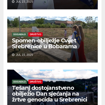
JUL 15, 2025
DOGAĐAJI
DRUŠTVO
Spomen-obilježje Cvijet
Srebrenice u Bobarama
JUL 15, 2025
DOGAĐAJI
DRUŠTVO
Tešanj dostojanstveno
obilježio Dan sjećanja na
žrtve genocida u Srebrenici