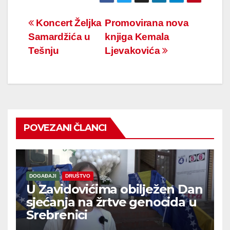
Navigacija
Koncert Željka
Promovirana nova
Samardžića u
knjiga Kemala
članaka
Tešnju
Ljevakovića
POVEZANI ČLANCI
DOGAĐAJI
DRUŠTVO
U Zavidovićima obilježen Dan
sjećanja na žrtve genocida u
Srebrenici