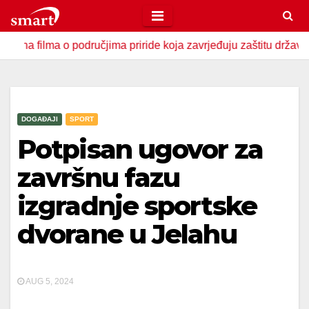
Skip
to
ma o područjima priride koja zavrjeđuju zaštitu države
U 
content
DOGAĐAJI
SPORT
Potpisan ugovor za
završnu fazu
izgradnje sportske
dvorane u Jelahu
AUG 5, 2024