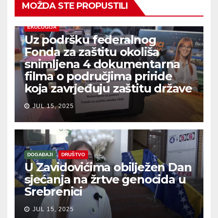
MOŽDA STE PROPUSTILI
EKOLOGIJA
Uz podršku federalnog
Fonda za zaštitu okoliša
snimljena 4 dokumentarna
filma o područjima priride
koja zavrjeđuju zaštitu države
JUL 15, 2025
DOGAĐAJI
DRUŠTVO
U Zavidovićima obilježen Dan
sjećanja na žrtve genocida u
Srebrenici
JUL 15, 2025