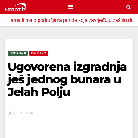
Skip
to
filma o područjima priride koja zavrjeđuju zaštitu države
content
DOGAĐAJI
DRUŠTVO
Ugovorena izgradnja
ješ jednog bunara u
Jelah Polju
AUG 5, 2024