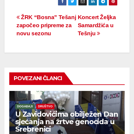
Navigacija
ŽRK “Bosna” Tešanj
Koncert Željka
započeo pripreme za
Samardžića u
članaka
novu sezonu
Tešnju
POVEZANI ČLANCI
DOGAĐAJI
DRUŠTVO
U Zavidovićima obilježen Dan
sjećanja na žrtve genocida u
Srebrenici