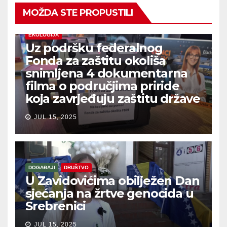
MOŽDA STE PROPUSTILI
EKOLOGIJA
Uz podršku federalnog
Fonda za zaštitu okoliša
snimljena 4 dokumentarna
filma o područjima priride
koja zavrjeđuju zaštitu države
JUL 15, 2025
DOGAĐAJI
DRUŠTVO
U Zavidovićima obilježen Dan
sjećanja na žrtve genocida u
Srebrenici
JUL 15, 2025