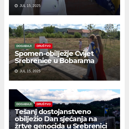
JUL 15, 2025
DOGAĐAJI
DRUŠTVO
Spomen-obilježje Cvijet
Srebrenice u Bobarama
JUL 15, 2025
DOGAĐAJI
DRUŠTVO
Tešanj dostojanstveno
obilježio Dan sjećanja na
žrtve genocida u Srebrenici