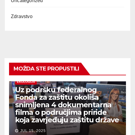
Uncategorized
Zdravstvo
MOŽDA STE PROPUSTILI
EKOLOGIJA
Uz podršku federalnog
Fonda za zaštitu okoliša
snimljena 4 dokumentarna
filma o područjima priride
koja zavrjeđuju zaštitu države
JUL 15, 2025