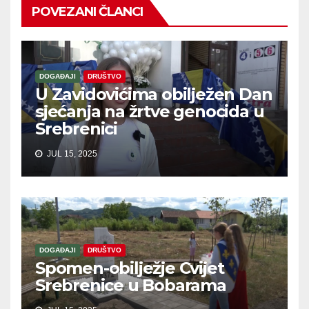
POVEZANI ČLANCI
DOGAĐAJI
DRUŠTVO
U Zavidovićima obilježen Dan
sjećanja na žrtve genocida u
Srebrenici
JUL 15, 2025
DOGAĐAJI
DRUŠTVO
Spomen-obilježje Cvijet
Srebrenice u Bobarama