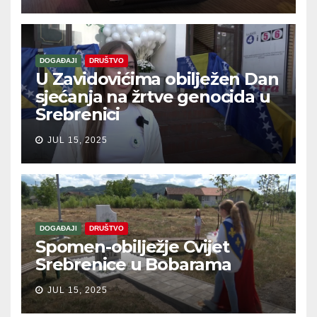
DOGAĐAJI
DRUŠTVO
U Zavidovićima obilježen Dan
sjećanja na žrtve genocida u
Srebrenici
JUL 15, 2025
DOGAĐAJI
DRUŠTVO
Spomen-obilježje Cvijet
Srebrenice u Bobarama
JUL 15, 2025