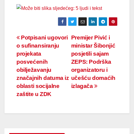
Navigacija
Potpisani ugovori
Premijer Pivić i
o sufinansiranju
ministar Šibonjić
članaka
projekata
posjetili sajam
posvećenih
ZEPS: Podrška
obilježavanju
organizatoru i
značajnih datuma iz
učešću domaćih
oblasti socijalne
izlagača
zaštite u ZDK