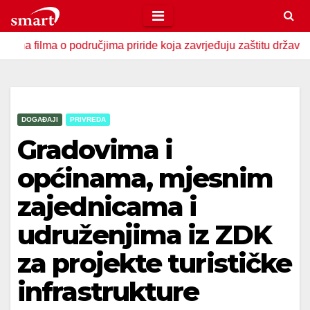
Skip
to
 o područjima priride koja zavrjeđuju zaštitu države
U Za
content
DOGAĐAJI
PRIVREDA
Gradovima i
općinama, mjesnim
zajednicama i
udruženjima iz ZDK
za projekte turističke
infrastrukture