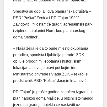
naše turističke ponude – rekla je Topalović.
Sredstva su dobila i dva planiranska društva –
PSD “Poštar” Zenica i PD “Tajan 1929”
Zavidovići. “Poštar” će graditi adrenalinski park
i ziplene na planini Hum, kod planinarskog
doma “Jedinci”.
– Naša želja je da to bude mjesto okupljanja
porodica, sportista i ljubitelja prirode. ZDK
obiluje prirodnim ljepotama i historijskim
lokacijama i ovo je pravi put kojim idu i
Ministarstvo privrede i Vlada ZDK – rekao je
predstavnik PSD “Poštar” Jasmin Imamović.
PD “Tajan” je prošle godine započeo izgradnju
planinarskog doma Mašice, u blizini istoimenog
jezera, a gradnju objekta će nastaviti uz