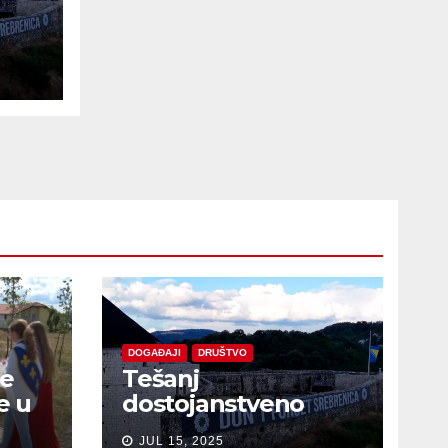
e
DOGAĐAJI
DRUŠTVO
je
Tešanj
e u
dostojanstveno
obilježio Dan
JUL 15, 2025