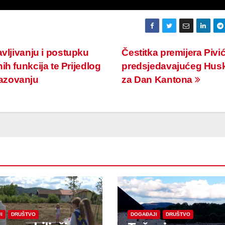
vljivanju i postupku
Čestitka premijera Pivić
h funkcija te Prijedlog
predsjedavajućeg Hus
azovanju
za Dan Kantona
I
DRUŠTVO
DOGAĐAJI
DRUŠTVO