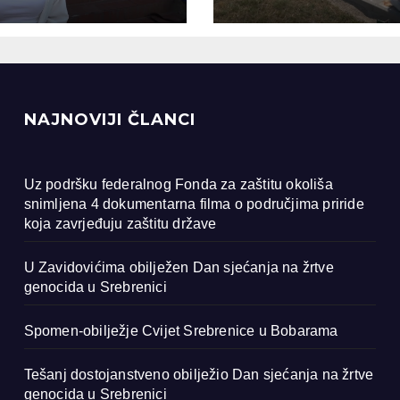
ocida u
renici
NAJNOVIJI ČLANCI
Uz podršku federalnog Fonda za zaštitu okoliša
snimljena 4 dokumentarna filma o područjima priride
koja zavrjeđuju zaštitu države
U Zavidovićima obilježen Dan sjećanja na žrtve
genocida u Srebrenici
Spomen-obilježje Cvijet Srebrenice u Bobarama
Tešanj dostojanstveno obilježio Dan sjećanja na žrtve
genocida u Srebrenici