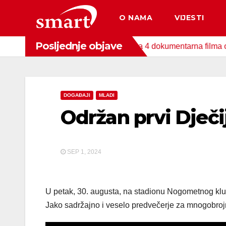
Skip
O NAMA
VIJESTI
to
content
Posljednje objave
da za zaštitu okoliša snimljena 4 dokumentarna filma o područj
DOGAĐAJI
MLADI
Održan prvi Dječij
SEP 1, 2024
U petak, 30. augusta, na stadionu Nogometnog kluba
Jako sadržajno i veselo predvečerje za mnogobrojne