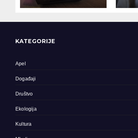
snimljena 4
gen
dokumentarna
Sreb
filma o područjima
priride koja
zavrjeđuju zaštitu
države
KATEGORIJE
Apel
Događaji
Društvo
Ekologija
Kultura