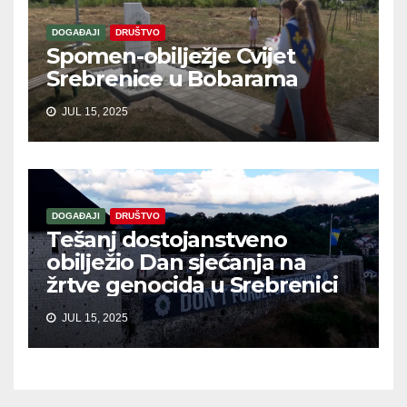
DOGAĐAJI
DRUŠTVO
Spomen-obilježje Cvijet
Srebrenice u Bobarama
JUL 15, 2025
DOGAĐAJI
DRUŠTVO
Tešanj dostojanstveno
obilježio Dan sjećanja na
žrtve genocida u Srebrenici
JUL 15, 2025