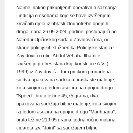
Naime, nakon prikupljenih operativnih saznanja
i indicija o osobama koje se bave izvršenjem
krivičnih djela iz oblasti zloupotrebe opojnih
droga, dana 26.09.2024. godine, postupajući po
Naredbi Općinskog suda u Zavidovićima, od
strane policijskih službenika Policijske stanice
Zavidovići u ulici Abdul Vehaba Ilhamije,
izvršen je pretres stana koji koristi lice A.V. (
1999) iz Zavidovića. Tom prilikom pronađena
su dva upakovana sadržaja praškaste materije,
koja svojim izgledom asocira na opojnu drogu
“Speed”, bruto težine 45,75 grama, dva
upakovana sadržaja biljne materije, koja svojim
izgledom asocira na opojnu drogu “Marihuana”,
bruto težine 219,05 grama, jedna ručno motana
cigareta tzv. “Joint” sa sadržajem biljne