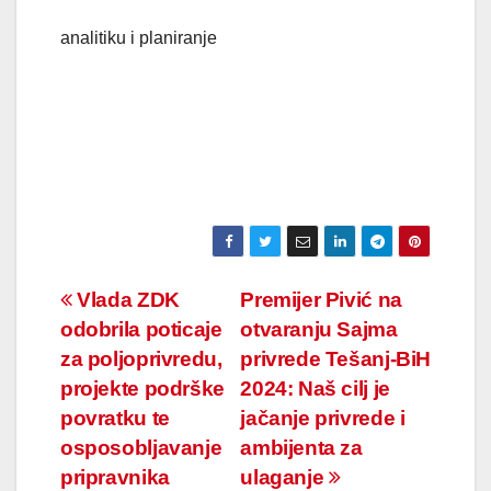
analitiku i planiranje
Navigacija
Vlada ZDK
Premijer Pivić na
odobrila poticaje
otvaranju Sajma
članaka
za poljoprivredu,
privrede Tešanj-BiH
projekte podrške
2024: Naš cilj je
povratku te
jačanje privrede i
osposobljavanje
ambijenta za
pripravnika
ulaganje