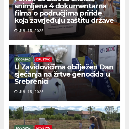
snimljena 4 dokumentarna
filma o područjima priride
koja zavrjeđuju zaštitu države
JUL 15, 2025
DOGAĐAJI
DRUŠTVO
U Zavidovićima obilježen Dan
sjećanja na žrtve genocida u
Srebrenici
JUL 15, 2025
DOGAĐAJI
DRUŠTVO