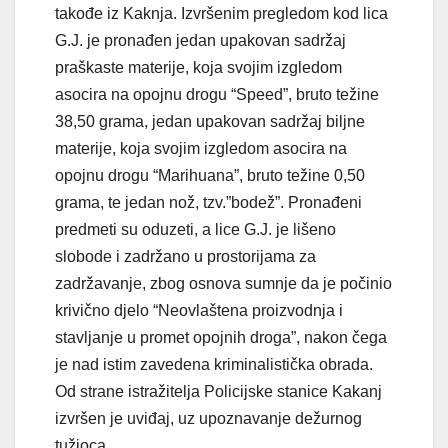
takođe iz Kaknja. Izvršenim pregledom kod lica
G.J. je pronađen jedan upakovan sadržaj
praškaste materije, koja svojim izgledom
asocira na opojnu drogu “Speed”, bruto težine
38,50 grama, jedan upakovan sadržaj biljne
materije, koja svojim izgledom asocira na
opojnu drogu “Marihuana”, bruto težine 0,50
grama, te jedan nož, tzv.”bodež”. Pronađeni
predmeti su oduzeti, a lice G.J. je lišeno
slobode i zadržano u prostorijama za
zadržavanje, zbog osnova sumnje da je počinio
krivično djelo “Neovlaštena proizvodnja i
stavljanje u promet opojnih droga”, nakon čega
je nad istim zavedena kriminalistička obrada.
Od strane istražitelja Policijske stanice Kakanj
izvršen je uviđaj, uz upoznavanje dežurnog
tužioca.