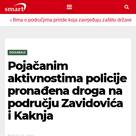
Skip
to
 područjima priride koja zavrjeđuju zaštitu države
U Zavi
content
DOGAĐAJI
Pojačanim
aktivnostima policije
pronađena droga na
području Zavidovića
i Kaknja