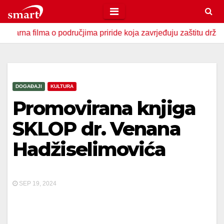
Skip
to
ilma o područjima priride koja zavrjeđuju zaštitu države
content
DOGAĐAJI
KULTURA
Promovirana knjiga
SKLOP dr. Venana
Hadžiselimovića
SEP 19, 2024