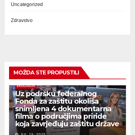
Uncategorized
Zdravstvo
MOŽDA STE PROPUSTILI
EKOLOGIJA
Uz podršku federalnog
Fonda za zaštitu okoliša
snimljena 4 dokumentarna
filma o područjima priride
koja zavrjeđuju zaštitu države
JUL 15, 2025