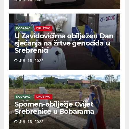
DOGAĐAJI
DRUŠTVO
U Zavidovićima obilježen Dan
sjećanja na žrtve genocida u
Srebrenici
JUL 15, 2025
DOGAĐAJI
DRUŠTVO
Spomen-obilježje Cvijet
Srebrenice u Bobarama
JUL 15, 2025