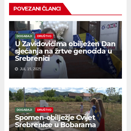
POVEZANI ČLANCI
DOGAĐAJI
DRUŠTVO
U Zavidovićima obilježen Dan
sjećanja na žrtve genocida u
Srebrenici
JUL 15, 2025
DOGAĐAJI
DRUŠTVO
Spomen-obilježje Cvijet
Srebrenice u Bobarama