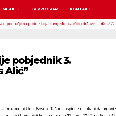
EMISIJE
TV PROGRAM
KONTAKT
čjima priride koja zavrjeđuju zaštitu države
U Zavidovići
je pobjednik 3.
 Alić”
ski rukometni klub „Bosna“ Tešanj, uspio je u nakani da organi
 radniku i humanisti koji je preselio 22. juna 2022. godine u 45