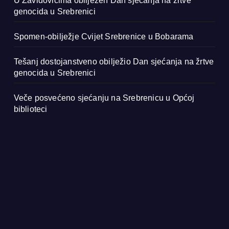
U Zavidovićima obilježen Dan sjećanja na žrtve
genocida u Srebrenici
Spomen-obilježje Cvijet Srebrenice u Bobarama
Tešanj dostojanstveno obilježio Dan sjećanja na žrtve
genocida u Srebrenici
Veče posvećeno sjećanju na Srebrenicu u Općoj
biblioteci