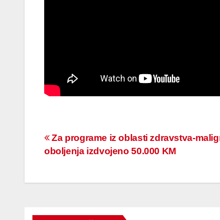
Navigacija
Za programe iz oblasti zdravstva-mali
oboljenja izdvojeno 50.000 KM
članaka