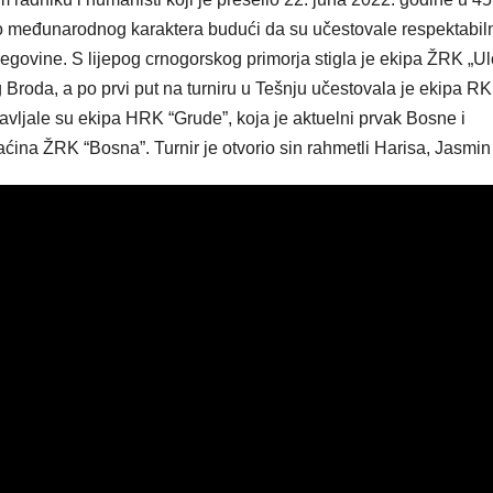
 bio međunarodnog karaktera budući da su učestovale respektabil
egovine. S lijepog crnogorskog primorja stigla je ekipa ŽRK „Ulc
Broda, a po prvi put na turniru u Tešnju učestovala je ekipa RK
avljale su ekipa HRK “Grude”, koja je aktuelni prvak Bosne i
ćina ŽRK “Bosna”. Turnir je otvorio sin rahmetli Harisa, Jasmin 