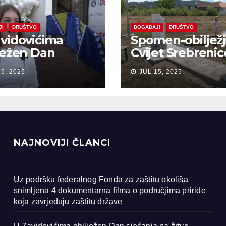
JI
DRUŠTVO
DOGAĐAJI
DRUŠTVO
vidovićima
Spomen-obiljež
ježen Dan
Cvijet Srebrenic
anja na žrtve
Bobarama
15, 2025
JUL 15, 2025
ocida u
renici
NAJNOVIJI ČLANCI
Uz podršku federalnog Fonda za zaštitu okoliša
snimljena 4 dokumentarna filma o područjima priride
koja zavrjeđuju zaštitu države