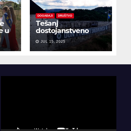
DOGAĐAJI
DRUŠTVO
je
Tešanj
e u
dostojanstveno
obilježio Dan
JUL 15, 2025
sjećanja na žrtve
genocida u
Srebrenici
Video
Player