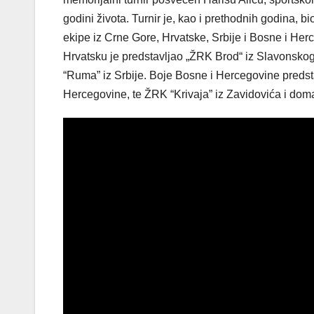
godini života. Turnir je, kao i prethodnih godina,
ekipe iz Crne Gore, Hrvatske, Srbije i Bosne i Herc
Hrvatsku je predstavljao „ŽRK Brod“ iz Slavonskog 
“Ruma” iz Srbije. Boje Bosne i Hercegovine predst
Hercegovine, te ŽRK “Krivaja” iz Zavidovića i doma