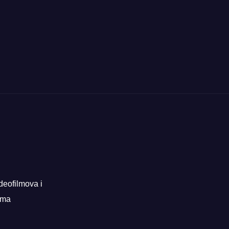
deofilmova i
rama