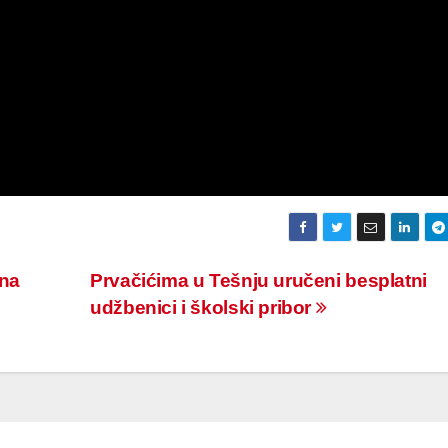
gna
Prvačićima u Tešnju uručeni besplatni
udžbenici i školski pribor